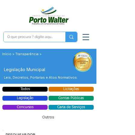
Início > Transparência >
Legislação Municipal
Leis, Decretos, Portarias e Atos Normativos.
Todos
Licitações
Legislação
Contas Públicas
Concursos
Carta de Serviços
Outros
PESQUISAR POR