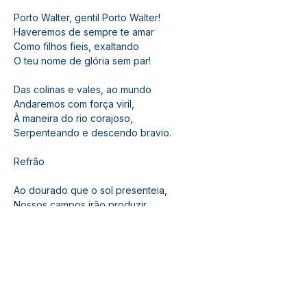
Porto Walter, gentil Porto Walter!
Haveremos de sempre te amar
Como filhos fieis, exaltando
O teu nome de glória sem par!
Das colinas e vales, ao mundo
Andaremos com força viril,
À maneira do rio corajoso,
Serpenteando e descendo bravio.
Refrão
Ao dourado que o sol presenteia,
Nossos campos irão produzir...
Mas faremos da foice uma lança,
Em defesa do nosso porvir!
Refrão
A vitória teremos, um dia,
Na virtude, no bem e na paz.