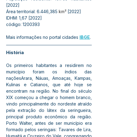
[2022]
Área territorial: 6.446,385 
km²
 [2022]
IDHM: 1,67 [2022]
código: 1200393
Mais informações no portal cidades 
IBGE
.
História
Os primeiros habitantes a residirem no 
município foram os índios das 
naçõesArara, Náuas, Amoaças, Kampas, 
Kulinas e Catianos, que até hoje se 
encontram na região. No final do século 
XIX começou a chegar o homem branco, 
vindo principalmente do nordeste atraído 
pela extração do látex da seringueira, 
principal produto econômico da região. 
Porto Walter, antes de ser município era 
formado pelos seringais: Tavares de Lira, 
Humaitá e Cruzeiro do Vale, congregando 