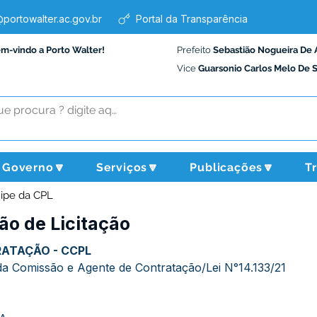
portowalter.ac.gov.br
Portal da Transparência
em-vindo a Porto Walter!
Prefeito
Sebastião Nogueira De 
Vice
Guarsonio Carlos Melo De 
Governo🔽
Serviços🔽
Publicações🔽
T
uipe da CPL
ão de Licitação
ATAÇÃO - CCPL 
 Comissão e Agente de Contratação/Lei N°14.133/21