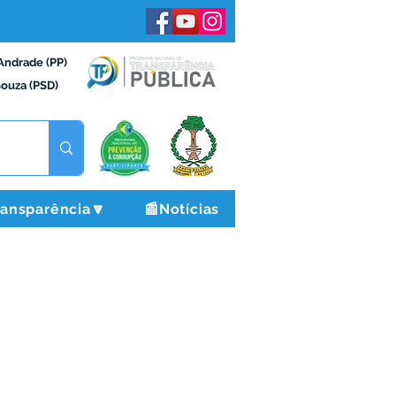
Andrade (PP)
Souza (PSD)
ransparência🔽
📰Notícias