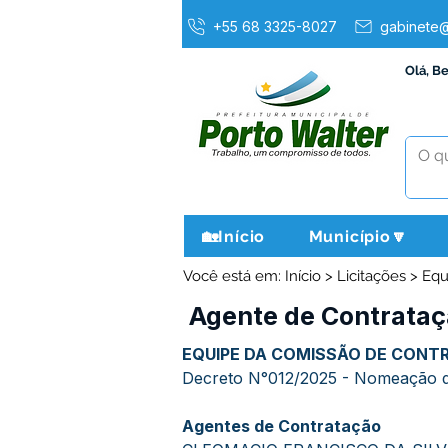
+55 68 3325-8027
gabinete@
Olá, B
🏡Início
Município🔽
Você está em: Início > Licitações > Eq
Agente de Contrataç
EQUIPE DA COMISSÃO DE CONTR
Decreto N°012/2025 - Nomeação da
Agentes de Contratação