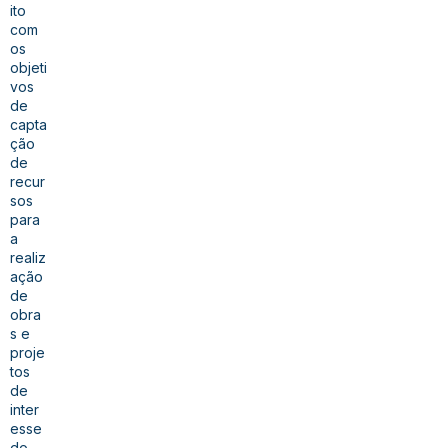
ito
com
os
objeti
vos
de
capta
ção
de
recur
sos
para
a
realiz
ação
de
obra
s e
proje
tos
de
inter
esse
do