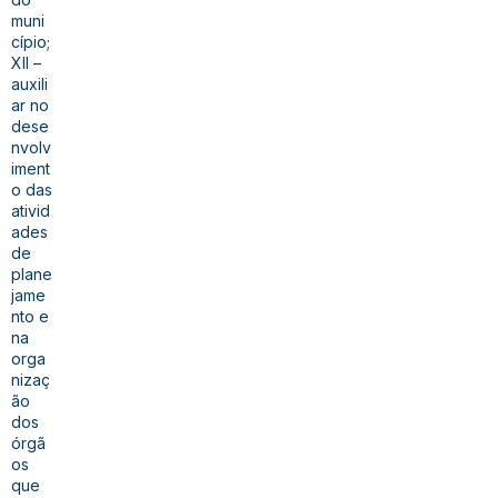
muni
cípio;
XII –
auxili
ar no
dese
nvolv
iment
o das
ativid
ades
de
plane
jame
nto e
na
orga
nizaç
ão
dos
órgã
os
que