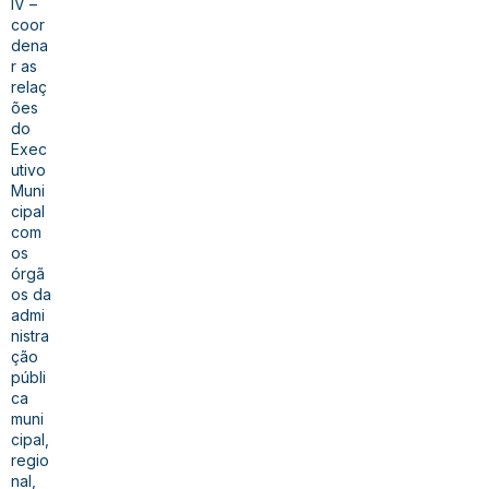
IV –
coor
dena
r as
relaç
ões
do
Exec
utivo
Muni
cipal
com
os
órgã
os da
admi
nistra
ção
públi
ca
muni
cipal,
regio
nal,