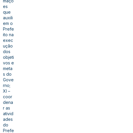
maçõ
es
que
auxili
em o
Prefe
ito na
exec
ução
dos
objeti
vos e
meta
s do
Gove
rno;
XI –
coor
dena
r as
ativid
ades
do
Prefe