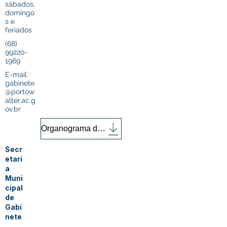
sábados,
domingo
s e
feriados
(68)
99220-
1969
E-mail:
gabinete
@portow
alter.ac.g
ov.br
Organograma da Secretaria
Secr
etari
a
Muni
cipal
de
Gabi
nete