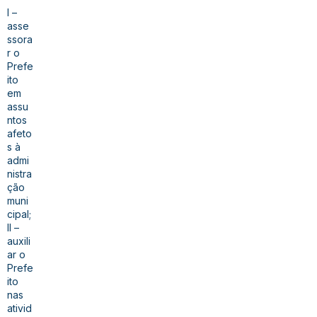
I –
asse
ssora
r o
Prefe
ito
em
assu
ntos
afeto
s à
admi
nistra
ção
muni
cipal;
II –
auxili
ar o
Prefe
ito
nas
ativid