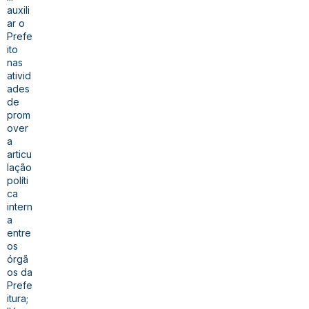
auxili
ar o
Prefe
ito
nas
ativid
ades
de
prom
over
a
articu
lação
políti
ca
intern
a
entre
os
órgã
os da
Prefe
itura;