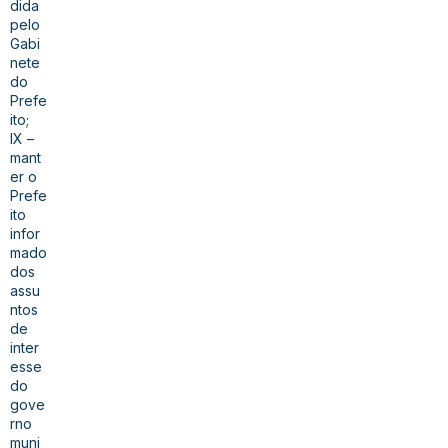
dida
pelo
Gabi
nete
do
Prefe
ito;
IX –
mant
er o
Prefe
ito
infor
mado
dos
assu
ntos
de
inter
esse
do
gove
rno
muni