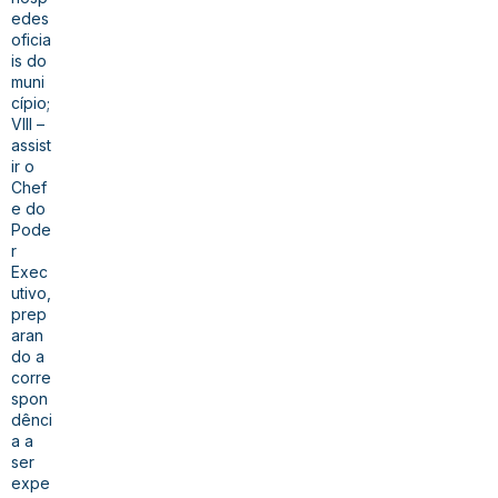
edes
oficia
is do
muni
cípio;
VIII –
assist
ir o
Chef
e do
Pode
r
Exec
utivo,
prep
aran
do a
corre
spon
dênci
a a
ser
expe