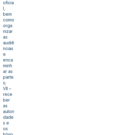
oficia
l,
bem
como
orga
nizar
as
audiê
ncias
e
enca
minh
ar as
parte
s;
VII –
rece
ber
as
autori
dade
s e
os
hósp