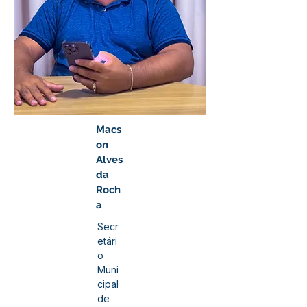
Macs
on
Alves
da
Roch
a
Secr
etári
o
Muni
cipal
de