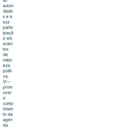
às
autori
dade
s e à
sua
partic
ipaçã
o em
even
tos
de
natur
eza
políti
ca;
VI –
prom
over
o
cump
rimen
to da
agen
da