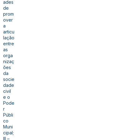
ades
de
prom
over
a
articu
lação
entre
as
orga
nizaç
ões
da
socie
dade
civil
e o
Pode
r
Públi
co
Muni
cipal;
III –