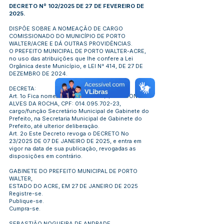
DECRETO Nº 102/2025 DE 27 DE FEVEREIRO DE
2025.
DISPÕE SOBRE A NOMEAÇÃO DE CARGO
COMISSIONADO DO MUNICÍPIO DE PORTO
WALTER/ACRE E DÁ OUTRAS PROVIDÊNCIAS.
O PREFEITO MUNICIPAL DE PORTO WALTER-ACRE,
no uso das atribuições que lhe confere a Lei
Orgânica deste Município, e LEI N° 414, DE 27 DE
DEZEMBRO DE 2024.
DECRETA:
Art. 1o Fica nomeado (a) o senhor (a) MACSON
ALVES DA ROCHA, CPF:
014.095.702-23
,
cargo/função Secretário Municipal de Gabinete do
Prefeito, na Secretaria Municipal de Gabinete do
Prefeito, até ulterior deliberação.
Art. 2o Este Decreto revoga o DECRETO No
23/2025 DE 07 DE JANEIRO DE 2025, e entra em
vigor na data de sua publicação, revogadas as
disposições em contrário.
GABINETE DO PREFEITO MUNICIPAL DE PORTO
WALTER,
ESTADO DO ACRE, EM 27 DE JANEIRO DE 2025
Registre-se.
Publique-se.
Cumpra-se.
SEBASTIÃO NOGUEIRA DE ANDRADE