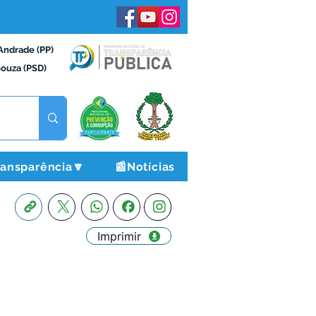
Andrade (PP)
Souza (PSD)
ransparência🔽
📰Notícias
Imprimir