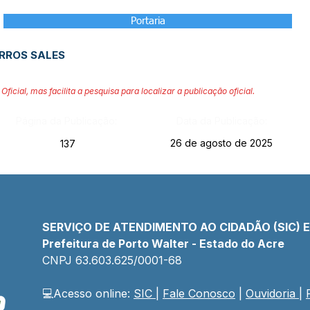
Portaria
RROS SALES
Oficial, mas facilita a pesquisa para localizar a publicação oficial.
Página da Publicação:
Data da Publicação:
26 de agosto de 2025
137
SERVIÇO DE ATENDIMENTO AO CIDADÃO (SIC) 
Prefeitura de Porto Walter - Estado do Acre
CNPJ 
63.603.625/0001-68
💻Acesso online: 
SIC 
| 
Fale Conosco
 | 
Ouvidoria
| 