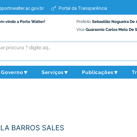
portowalter.ac.gov.br
Portal da Transparência
em-vindo a Porto Walter!
Prefeito
Sebastião Nogueira De 
Vice
Guarsonio Carlos Melo De 
Governo🔽
Serviços🔽
Publicações🔽
T
LA BARROS SALES