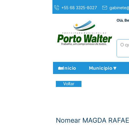
+55 68 3325-8027
gabinete@
Olá, B
🏡Início
Município🔽
Voltar
Nomear MAGDA RAFAE