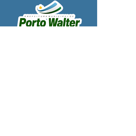
SERVIÇO DE ATENDIMENTO AO 
CIDADÃO (SIC) E OUVIDORIA
Prefeitura de Porto Walter - Estado do 
Acre
CNPJ 
63.603.625/0001-68
💻Acesso online: 
SIC 
| 
Fale Conosco
 | 
Ouvidoria
| 
Portal de Transparência
 | 
Mapa do Site
📱Fone: +55 (68) 99220-1969 - Macson 
Alves (Secretário de Gabinete)
🏢 
Rua Alfredo Sales, S/N, Centro, Porto 
Walter, Acre, Brasil
📅 Segunda a sexta, das 7h00 às 13h30