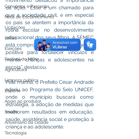
movimento destacou a importância 
Convênios e Parcerias
da ação. “Esse é um chamado para 
que a sociedade civil, e em especial 
Nota de Esclarecimento
os pais se atentem a importância da 
Licitações
rotina escolar no desenvolvimento 
educacional dos seus filhos. A SEMEC 
Leilão
está comprometida com uma agenda 
Eleições
positiva para fortalecer vínculos e 
Festival do Milho
manter crianças e adolescentes na 
escola”, destacou. 
Agricultura
Limpeza pública
Pela manhã, o Prefeito César Andrade 
aderiu ao Programa do Selo UNICEF, 
Esporte
onde o município buscará como 
Apoio ao produtor
estratégia, a adoção de medidas que 
melhorem resultados em educação, 
Saúde
saúde, assistência social e proteção à 
Aniversário da cidade
criança e ao adolescente. 
Tecnologia