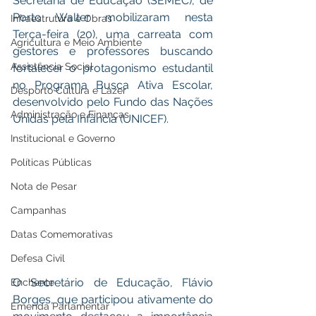
Secretaria de Educação (SEMEC), de 
Porto Walter mobilizaram nesta 
Infraestrutura e Obras
Terça-feira (20), uma carreata com 
Agricultura e Meio Ambiente
gestores e professores buscando 
Assistência Social
fortalecer o protagonismo estudantil 
no Programa Busca Ativa Escolar, 
Desporto Cultura e Lazer
desenvolvido pelo Fundo das Nações 
Administração e Finanças
Unidas pela Infância (UNICEF). 
Institucional e Governo
Políticas Públicas
Nota de Pesar
Campanhas
Datas Comemorativas
Defesa Civil
O Secretário de Educação, Flávio 
Enchente
Borges, que participou ativamente do 
Emenda Parlamentar