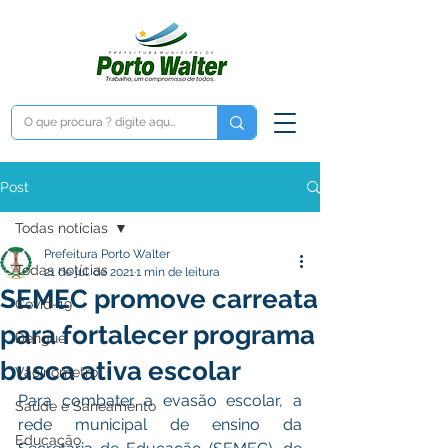
Post
Todas notícias
Prefeitura Porto Walter
Todas notícias
21 de jul. de 2021
1 min de leitura
SEMEC promove carreata
Covid-19
para fortalecer programa
Dengue
busca ativa escolar
Vacinômetro
Para combater a evasão escolar, a 
Saúde e Saneamento
rede municipal de ensino da 
Educação