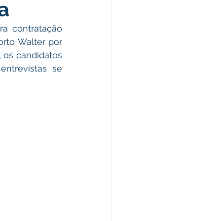
a
morativas
a contratação 
rto Walter por 
arecimento
 os candidatos 
ntrevistas se 
Esporte