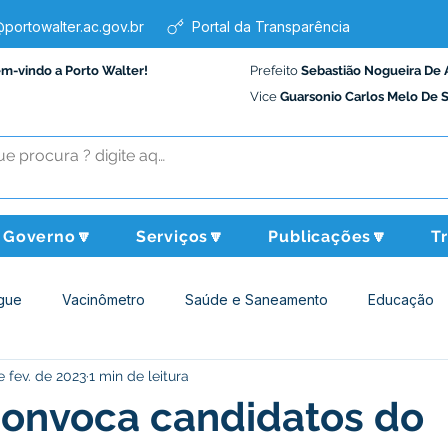
portowalter.ac.gov.br
Portal da Transparência
em-vindo a Porto Walter!
Prefeito
Sebastião Nogueira De 
Vice
Guarsonio Carlos Melo De 
Governo🔽
Serviços🔽
Publicações🔽
T
gue
Vacinômetro
Saúde e Saneamento
Educação
e fev. de 2023
1 min de leitura
Assistência Social
Desporto Cultura e Lazer
Administraçã
onvoca candidatos do