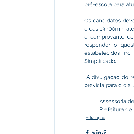
pré-escola para atu
Os candidatos dev
e das 13h00min até
o comprovante de 
responder o quest
estabelecidos no 
Simplificado.  
 A divulgação do resultado final com homologação pelo Prefeito César Andrade está 
prevista para o dia
          Assesso
          Prefe
Educação