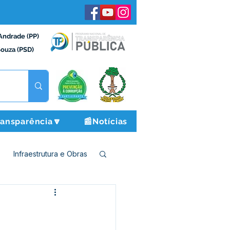
Andrade (PP)
Souza (PSD)
ransparência🔽
📰Notícias
Infraestrutura e Obras
o e Finanças