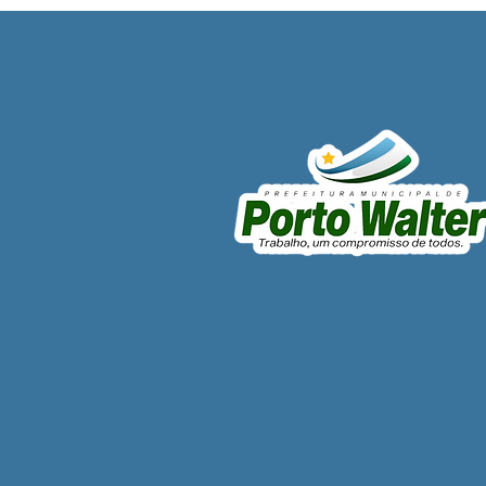
Porto Walter conquista 3º
lugar em evolução da
Alfabetização no Acre