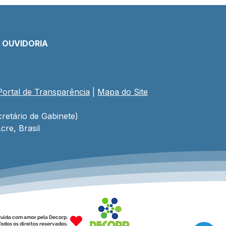
E OUVIDORIA
Portal de Transparência
 | 
Mapa do Site
letivo da zona rural
eça com ação
atégica da Prefeitura
retário de Gabinete)
 qualificar professores
cre, Brasil
Educação do Campo
ruída com amor pela Decorp.
odos os direitos reservados.