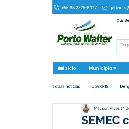
+55 68 3325-8027
gabinete@
Olá, B
🏡Início
Município🔽
Todas notícias
Covid-19
Den
Macson Alves
13 d
Agricultura e Meio Ambiente
SEMEC c