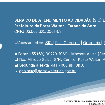
SERVIÇO DE ATENDIMENTO AO CIDADÃO (SIC) 
Prefeitura de Porto Walter - Estado do Acre
CNPJ 
63.603.625/0001-68
💻Acesso online: 
SIC 
| 
Fale Conosco
 | 
Ouvidoria
| 
Prefeito e Secretário
Ano 
reúnem 85 catraieiros e
com
asseguram transporte
estr
📱Fone: +55 (68) 99220-1969 - Macson Alves (Sec
escolar para toda a rede
para
🏢 
Rua Alfredo Sales, S/N, Centro, Porto Walter, A
escolar rural
da 
📅 Segunda a sexta, das 7h00 às 13h30
📧 
gabinete@
portowalter
.ac.gov.br
Ferramenta de Transparência const
© 2009-2022. T