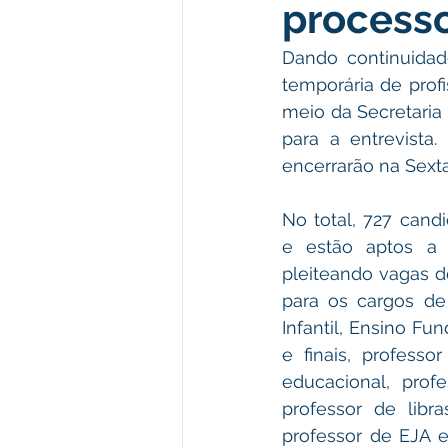
processo
Institucional e Governo
Polít
Dando continuidade
temporária de profi
Defesa Civil
Enchente
meio da Secretaria
para a entrevista.
encerrarão na Sexta-
Licitações
Leilão
Eleiç
No total, 727 cand
e estão aptos a s
Apoio ao produtor
Saúde
pleiteando vagas d
para os cargos de 
Infantil, Ensino Fun
e finais, professor
educacional, profes
professor de libra
professor de EJA e