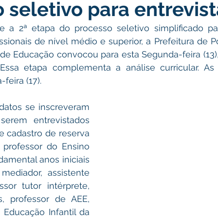
 seletivo para entrevist
icas Públicas
Nota de Pesar
Campanhas
Datas Come
 a 2ª etapa do processo seletivo simplificado par
ssionais de nível médio e superior, a Prefeitura de Po
Emenda Parlamentar
Convênios e Parcerias
Nota de Escl
 de Educação convocou para esta Segunda-feira (13),
 Essa etapa complementa a análise curricular. As e
feira (17).  
ões
Festival do Milho
Agricultura
Limpeza pública
idatos se inscreveram 
erem entrevistados 
Aniversário da cidade
e cadastro de reserva 
professor do Ensino 
damental anos iniciais 
 mediador, assistente 
sor tutor intérprete, 
s, professor de AEE, 
 Educação Infantil da 