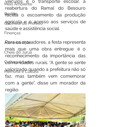
veículos e o transporte escolar, a 
Meio Ambiente
reabertura do Ramal do Besouro 
Gestão
facilita o escoamento da produção 
agrícola e o acesso aos serviços de 
Gabinete do Prefeito
saúde e assistência social.
Finanças
Para os moradores, a festa representa 
Administração
mais que uma obra entregue: é o 
Cheia do Juruá
reconhecimento da importância das 
Cultura e Lazer
comunidades rurais. “A gente se sente 
valorizado quando a prefeitura não só 
Memória e Cultura
faz, mas também vem comemorar 
com a gente”, disse um morador da 
região.