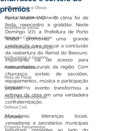
prêmios
Infraestrutura e Obras
Porto Walter (AC) – O clima foi de 
Agricultura e Meio Ambiente
festa, reencontro e gratidão. Neste 
Assistência Social
Domingo (27), a Prefeitura de Porto 
Desporto Cultura e Lazer
Walter promoveu uma grande 
celebração para marcar a conclusão 
Administração e Finanças
da reabertura do Ramal do Besouro, 
Institucional e Governo
importante via de acesso para 
comunidades rurais da região. Com 
Políticas Públicas
churrasco, sorteio de sacolões, 
Nota de Pesar
equipamentos, música e participação 
Campanhas
popular, o evento transformou a 
entrega da obra em uma verdadeira 
Datas Comemorativas
confraternização.
Defesa Civil
Moradores, lideranças locais, 
Enchente
vereadores e secretários municipais 
Emenda Parlamentar
estiveram presentes ao lado do 