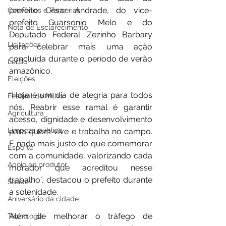
prefeito César Andrade, do vice-
Convênios e Parcerias
prefeito Guarsonio Melo e do 
Nota de Esclarecimento
Deputado Federal Zezinho Barbary 
Licitações
para celebrar mais uma ação 
concluída durante o período de verão 
Leilão
amazônico.
Eleições
“Hoje é um dia de alegria para todos 
Festival do Milho
nós. Reabrir esse ramal é garantir 
Agricultura
acesso, dignidade e desenvolvimento 
Limpeza pública
para quem vive e trabalha no campo. 
E nada mais justo do que comemorar 
Esporte
com a comunidade, valorizando cada 
Apoio ao produtor
morador que acreditou nesse 
trabalho”, destacou o prefeito durante 
Saúde
a solenidade.
Aniversário da cidade
Além de melhorar o tráfego de 
Tecnologia