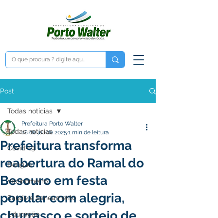
Post
Todas notícias
Prefeitura Porto Walter
Todas notícias
28 de jul. de 2025
1 min de leitura
Prefeitura transforma
Covid-19
reabertura do Ramal do
Dengue
Besouro em festa
Vacinômetro
popular com alegria,
Saúde e Saneamento
churrasco e sorteio de
Educação