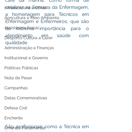
café da manhã, como forma de 
celebrar na Semana da Enfermagem, 
Infraestrutura e Obras
a homenagem para Técnicos em 
Agricultura e Meio Ambiente
Enfermagem e Enfermeiros, que são 
Assistência Social
de extrema importância para o 
atendimento em saúde com 
Desporto Cultura e Lazer
qualidade. 
Administração e Finanças
Institucional e Governo
Políticas Públicas
Nota de Pesar
Campanhas
Datas Comemorativas
Defesa Civil
Enchente
São profissionais como a Técnica em 
Emenda Parlamentar