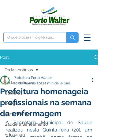
Post
Todas notícias
Prefeitura Porto Walter
Todas notícias
20 de mai. de 2021
1 min de leitura
Prefeitura homenageia
Covid-19
profissionais na semana
Dengue
da enfermagem
Vacinômetro
A Secretaria Municipal de Saúde 
Saúde e Saneamento
realizou nesta Quinta-feira (20), um 
Educação