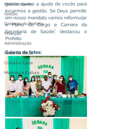
gestor, quero a ajuda de vocês para 
Meio Ambiente
tocarmos a gestão. Se Deus permitir, 
Gestão
em nosso mandato vamos reformular 
Gabinete do Prefeito
o Plano de Cargo e Carreira da 
Secretaria de Saúde”, destacou o 
Finanças
Prefeito.
Administração
Galeria de fotos:
Cheia do Juruá
Cultura e Lazer
Memória e Cultura