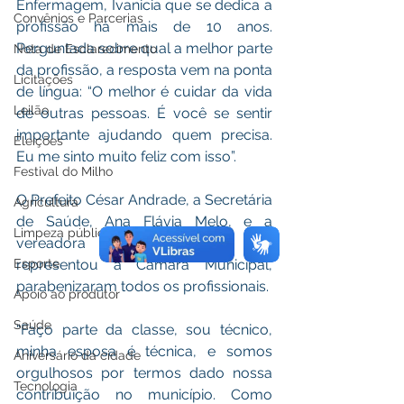
Enfermagem, Ivanicia que se dedica a 
Convênios e Parcerias
profissão há mais de 10 anos. 
Perguntada sobre qual a melhor parte 
Nota de Esclarecimento
da profissão, a resposta vem na ponta 
Licitações
de língua: “O melhor é cuidar da vida 
Leilão
de outras pessoas. É você se sentir 
importante ajudando quem precisa. 
Eleições
Eu me sinto muito feliz com isso”. 
Festival do Milho
O Prefeito César Andrade, a Secretária 
Agricultura
de Saúde, Ana Flávia Melo, e a 
Limpeza pública
vereadora Cleide Silva, que 
Esporte
representou a Câmara Municipal, 
parabenizaram todos os profissionais. 
Apoio ao produtor
Saúde
“Faço parte da classe, sou técnico, 
minha esposa é técnica, e somos 
Aniversário da cidade
orgulhosos por termos dado nossa 
Tecnologia
contribuição no município. Como 