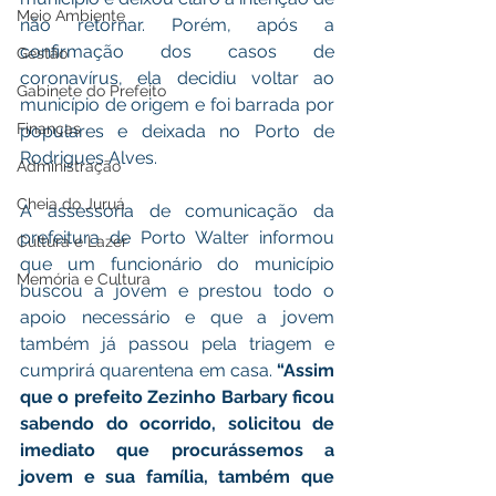
Meio Ambiente
não retornar. Porém, após a 
confirmação dos casos de 
Gestão
coronavírus, ela decidiu voltar ao 
Gabinete do Prefeito
município de origem e foi barrada por 
Finanças
populares e deixada no Porto de 
Rodrigues Alves.
Administração
Cheia do Juruá
A assessoria de comunicação da 
prefeitura de Porto Walter informou 
Cultura e Lazer
que u
m funcionário do município 
Memória e Cultura
buscou a jovem e prestou todo o 
apoio necessário e que a jovem 
também
 já passou pela triagem e 
cumprirá quarentena em casa. 
“Assim 
que o prefeito Zezinho Barbary ficou 
sabendo do ocorrido, solicitou de 
imediato que procurássemos a 
jovem e sua família, também que 