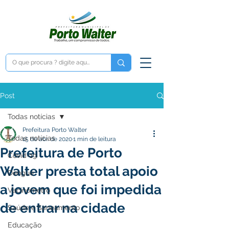
Post
Todas notícias
Prefeitura Porto Walter
Todas notícias
15 de abr. de 2020
1 min de leitura
Prefeitura de Porto
Covid-19
Walter presta total apoio
Dengue
a jovem que foi impedida
Vacinômetro
de entrar na cidade
Saúde e Saneamento
Educação