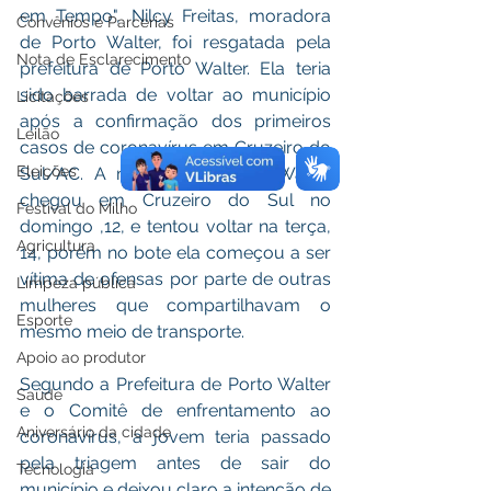
em Tempo", Nilcy Freitas, moradora 
Convênios e Parcerias
de Porto Walter, foi resgatada pela 
Nota de Esclarecimento
prefeitura de Porto Walter. Ela teria 
sido barrada de voltar ao município 
Licitações
após a confirmação dos primeiros 
Leilão
casos de coronavírus em Cruzeiro do 
Eleições
Sul/AC. A morada de Porto Walter 
chegou em Cruzeiro do Sul no 
Festival do Milho
domingo ,12, e tentou voltar na terça, 
Agricultura
14, porém no bote ela começou a ser 
vítima de ofensas por parte de outras 
Limpeza pública
mulheres que compartilhavam o 
Esporte
mesmo meio de transporte.
Apoio ao produtor
Segundo a Prefeitura de Porto Walter 
Saúde
e o Comitê de enfrentamento ao 
Aniversário da cidade
coronavírus, a jovem teria passado 
pela triagem antes de sair do 
Tecnologia
município e deixou claro a intenção de 