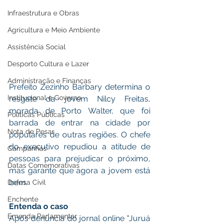
Infraestrutura e Obras
Agricultura e Meio Ambiente
Assistência Social
Desporto Cultura e Lazer
Administração e Finanças
Prefeito Zezinho Barbary determina o 
Institucional e Governo
resgate da jovem Nilcy Freitas, 
morada de Porto Walter, que foi 
Políticas Públicas
barrada de entrar na cidade por 
Nota de Pesar
populares de outras regiões. O chefe 
do executivo repudiou a atitude de 
Campanhas
pessoas para prejudicar o próximo, 
Datas Comemorativas
mas garante que agora a jovem está 
bem.
Defesa Civil
Enchente
Entenda o caso
Emenda Parlamentar
Após denúncia do jornal online "Juruá 