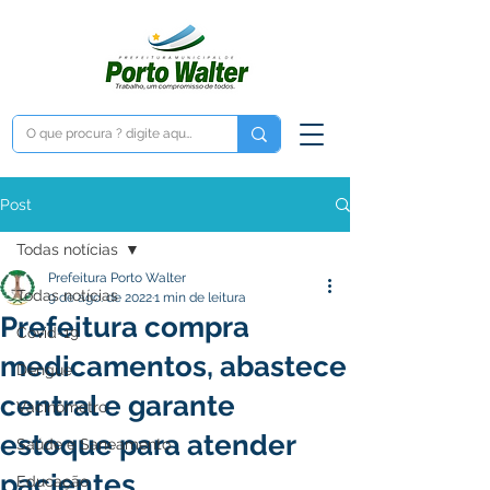
Post
Todas notícias
Prefeitura Porto Walter
Todas notícias
9 de ago. de 2022
1 min de leitura
Prefeitura compra
Covid-19
medicamentos, abastece
Dengue
central e garante
Vacinômetro
estoque para atender
Saúde e Saneamento
pacientes
Educação