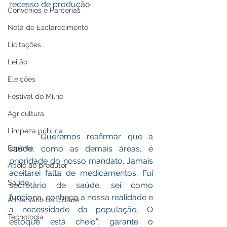
recesso de produção. 
Convênios e Parcerias
Nota de Esclarecimento
Licitações
Leilão
Eleições
Festival do Milho
Agricultura
Limpeza pública
 	“Queremos reafirmar que a 
Esporte
saúde, como as demais áreas, é 
prioridade do nosso mandato. Jamais 
Apoio ao produtor
aceitarei falta de medicamentos. Fui 
Saúde
secretário de saúde, sei como 
funciona, conheço a nossa realidade e 
Aniversário da cidade
a necessidade da população. O 
Tecnologia
estoque está cheio”, garante o 