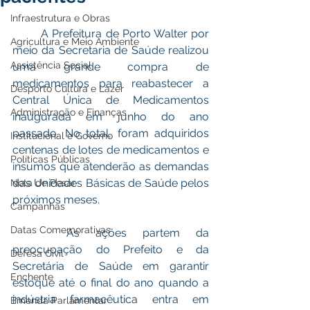
Infraestrutura e Obras
	A Prefeitura de Porto Walter por 
Agricultura e Meio Ambiente
meio da Secretaria de Saúde realizou 
Assistência Social
uma grande compra de 
medicamentos para reabastecer a 
Desporto Cultura e Lazer
Central Única de Medicamentos 
Administração e Finanças
inaugurada em junho do ano 
passado. No total, foram adquiridos 
Institucional e Governo
centenas de lotes de medicamentos e 
Políticas Públicas
insumos que atenderão as demandas 
das Unidades Básicas de Saúde pelos 
Nota de Pesar
próximos meses. 
Campanhas
Datas Comemorativas
 	As ações partem da 
preocupação do Prefeito e da 
Defesa Civil
Secretária de Saúde em garantir 
Enchente
estoque até o final do ano quando a 
indústria farmacêutica entra em 
Emenda Parlamentar