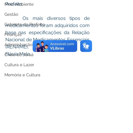
Prefeito. 
Meio Ambiente
Gestão
 	Os mais diversos tipos de 
Gabinete do Prefeito
medicamentos foram adquiridos com 
base nas especificações da Relação 
Finanças
Nacional de Medicamentos Essenciais 
Administração
(RENAME), conforme destaca Ana 
Flávia Melo.
Cheia do Juruá
Cultura e Lazer
Memória e Cultura