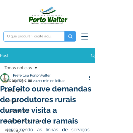
Post
Todas notícias
Prefeitura Porto Walter
Todas notícias
23 de jul. de 2021
1 min de leitura
Prefeito ouve demandas
Covid-19
de produtores rurais
Dengue
durante visita a
Vacinômetro
reabertura de ramais
Saúde e Saneamento
Percorrendo as linhas de serviços 
Educação