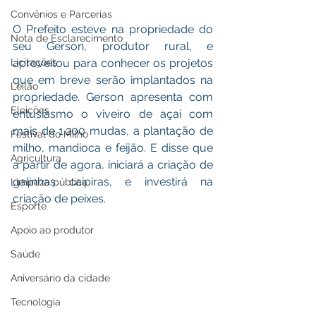
Convênios e Parcerias
O Prefeito esteve na propriedade do 
Nota de Esclarecimento
seu Gerson, produtor rural, e 
Licitações
aproveitou para conhecer os projetos 
que em breve serão implantados na 
Leilão
propriedade. Gerson apresenta com 
Eleições
entusiasmo o viveiro de açaí com 
mais de 1.200 mudas, a plantação de 
Festival do Milho
milho, mandioca e feijão. E disse que 
Agricultura
a partir de agora, iniciará a criação de 
galinhas caipiras, e investirá na 
Limpeza pública
criação de peixes.
Esporte
Apoio ao produtor
Saúde
Aniversário da cidade
Tecnologia