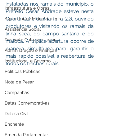
instaladas nos ramais do município, o 
Infraestrutura e Obras
Prefeito César Andrade esteve nesta 
Quarta (21) e Quinta-feira (22), ouvindo 
Agricultura e Meio Ambiente
produtores e visitando os ramais da 
Assistência Social
linha seca, do campo santana e do 
Desporto Cultura e Lazer
maloca. A tríplice abertura ocorre de 
maneira simultânea para garantir o 
Administração e Finanças
mais rápido possível a reabertura de 
Institucional e Governo
todos os trechos rurais. 
Políticas Públicas
Nota de Pesar
Campanhas
Datas Comemorativas
Defesa Civil
Enchente
Emenda Parlamentar