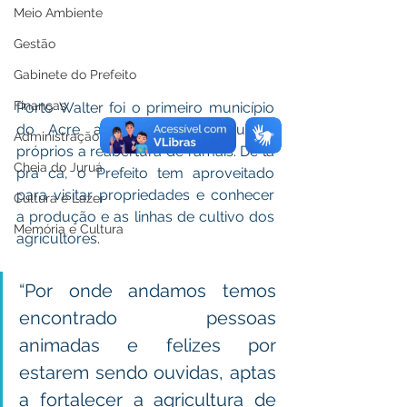
Meio Ambiente
Gestão
Gabinete do Prefeito
Finanças
Porto Walter foi o primeiro município 
do Acre a iniciar, com recursos 
Administração
próprios a reabertura de ramais. De lá 
Cheia do Juruá
pra cá, o Prefeito tem aproveitado 
para visitar propriedades e conhecer 
Cultura e Lazer
a produção e as linhas de cultivo dos 
Memória e Cultura
agricultores. 
“Por onde andamos temos 
encontrado pessoas 
animadas e felizes por 
estarem sendo ouvidas, aptas 
a fortalecer a agricultura de 