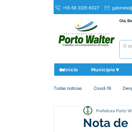
+55 68 3325-8027
gabinete@
Olá, B
🏡Início
Município🔽
Todas notícias
Covid-19
Den
Prefeitura Porto W
Agricultura e Meio Ambiente
Nota de 