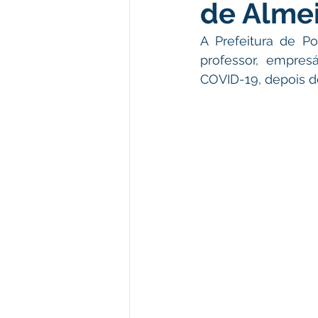
de Alme
Institucional e Governo
Polít
A Prefeitura de P
professor, empres
Defesa Civil
Enchente
COVID-19, depois de
Licitações
Leilão
Eleiç
Apoio ao produtor
Saúde