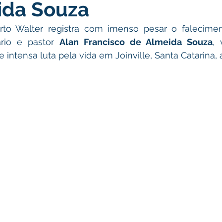
ida Souza
icas Públicas
Nota de Pesar
Campanhas
Datas Come
orto Walter registra com imenso pesar o falecimen
ário e pastor 
Alan Francisco de Almeida Souza
, 
Emenda Parlamentar
Convênios e Parcerias
Nota de Escl
 intensa luta pela vida em Joinville, Santa Catarina, 
ões
Festival do Milho
Agricultura
Limpeza pública
Aniversário da cidade