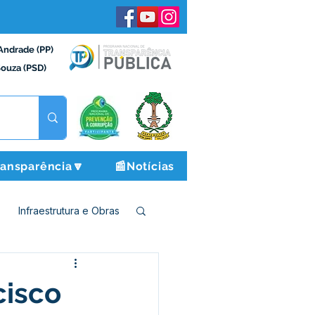
Andrade (PP)
Souza (PSD)
ransparência🔽
📰Notícias
Infraestrutura e Obras
o e Finanças
cisco