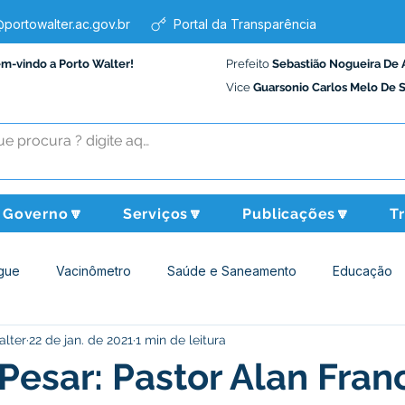
portowalter.ac.gov.br
Portal da Transparência
em-vindo a Porto Walter!
Prefeito
Sebastião Nogueira De 
Vice
Guarsonio Carlos Melo De 
Governo🔽
Serviços🔽
Publicações🔽
T
gue
Vacinômetro
Saúde e Saneamento
Educação
alter
22 de jan. de 2021
1 min de leitura
Assistência Social
Desporto Cultura e Lazer
Administraçã
Pesar: Pastor Alan Fran