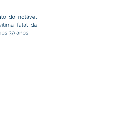
morativas
to do notável 
vítima fatal da 
arecimento
aos 39 anos. 
Esporte