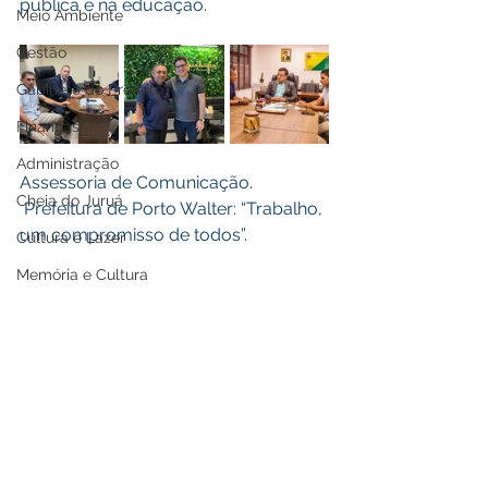
pública e na educação.
Meio Ambiente
Gestão
Gabinete do Prefeito
Finanças
Administração
Assessoria de Comunicação.
Cheia do Juruá
 Prefeitura de Porto Walter: “Trabalho, 
um compromisso de todos”.
Cultura e Lazer
Memória e Cultura