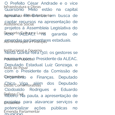
O Prefeito César Andrade e o vice 
Infraestrutura e Obras
Guarsônio Melo estão na capital 
acreana, Rio Branco, em busca de 
Agricultura e Meio Ambiente
captar recursos na apresentação de 
Assistência Social
projetos á Assembleia Legislativa do 
Desporto Cultura e Lazer
Acre (ALEAC), na garantia de 
emendas parlamentares estaduais. 
Administração e Finanças
Institucional e Governo
Nesta Quinta-feira (30), os gestores se 
reuniram com o Presidente da ALEAC, 
Políticas Públicas
Deputado Estadual Luiz Gonzaga, e 
Nota de Pesar
com o Presidente da Comissão de 
Campanhas
Orçamento e Finanças, Deputado 
Chico Viga, além dos Deputado 
Datas Comemorativas
Clodoaldo Rodrigues e Eduardo 
Defesa Civil
Ribeiro. Na pauta, a apresentação de 
projetos para alavancar serviços e 
Enchente
potencializar ações públicas no 
Emenda Parlamentar
município. 