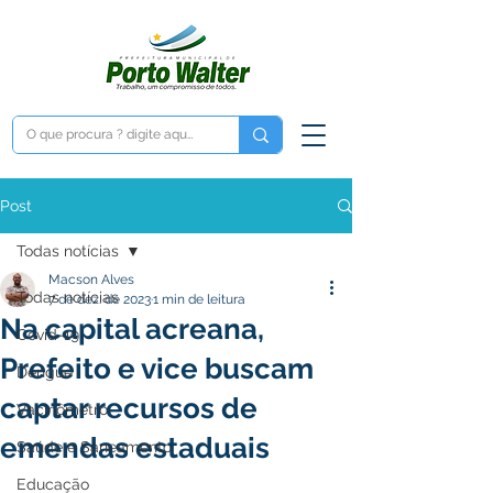
Post
Todas notícias
Macson Alves
Todas notícias
7 de dez. de 2023
1 min de leitura
Na capital acreana,
Covid-19
Prefeito e vice buscam
Dengue
captar recursos de
Vacinômetro
emendas estaduais
Saúde e Saneamento
Educação