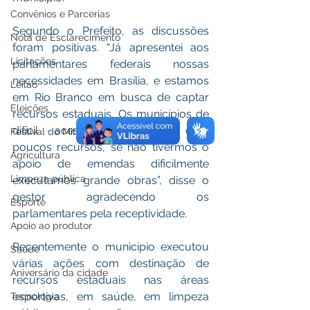
Convênios e Parcerias
Segundo o Prefeito, as discussões 
Nota de Esclarecimento
foram positivas. “Já apresentei aos 
Licitações
parlamentares federais nossas 
necessidades em Brasília, e estamos 
Leilão
em Rio Branco em busca de captar 
Eleições
recursos estaduais. Os municípios de 
difícil acesso sobrevivem com 
Festival do Milho
poucos recursos, se não tivermos o 
Agricultura
apoio de emendas dificilmente 
Limpeza pública
executamos grande obras”, disse o 
gestor agradecendo os 
Esporte
parlamentares pela receptividade. 
Apoio ao produtor
Recentemente o município executou 
Saúde
várias ações com destinação de 
Aniversário da cidade
recursos estaduais nas áreas 
esportivas, em saúde, em limpeza 
Tecnologia