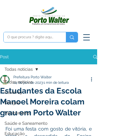
Post
Todas notícias
Prefeitura Porto Walter
Todas notícias
24 de jan. de 2023
1 min de leitura
Estudantes da Escola
Covid-19
Manoel Moreira colam
Dengue
grau em Porto Walter
Vacinômetro
Saúde e Saneamento
Foi uma festa com gosto de vitória, e 
Educação