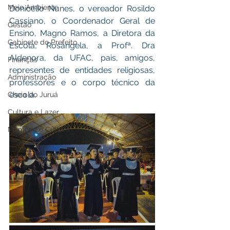
Meio Ambiente
Donicélio Nunes, o vereador Rosildo 
Cassiano, o Coordenador Geral de 
Gestão
Ensino, Magno Ramos, a Diretora da 
Gabinete do Prefeito
Escola, Rosângela, a Profª. Dra 
Aldenora, da UFAC, pais, amigos, 
Finanças
representes de entidades religiosas, 
Administração
professores e o corpo técnico da 
escola.
Cheia do Juruá
Cultura e Lazer
Memória e Cultura