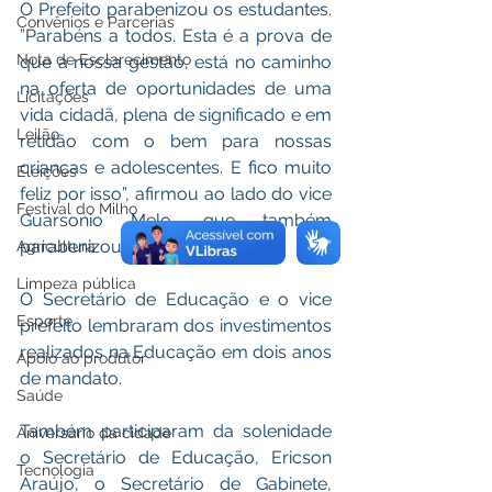
O Prefeito parabenizou os estudantes. 
Convênios e Parcerias
”Parabéns a todos. Esta é a prova de 
Nota de Esclarecimento
que a nossa gestão, está no caminho 
na oferta de oportunidades de uma 
Licitações
vida cidadã, plena de significado e em 
Leilão
retidão com o bem para nossas 
crianças e adolescentes. E fico muito 
Eleições
feliz por isso”, afirmou ao lado do vice 
Festival do Milho
Guarsonio Melo, que também 
parabenizou os educandos. 
Agricultura
Limpeza pública
O Secretário de Educação e o vice 
Esporte
prefeito lembraram dos investimentos 
realizados na Educação em dois anos 
Apoio ao produtor
de mandato. 
Saúde
Também participaram da solenidade 
Aniversário da cidade
o Secretário de Educação, Ericson 
Tecnologia
Araújo, o Secretário de Gabinete, 