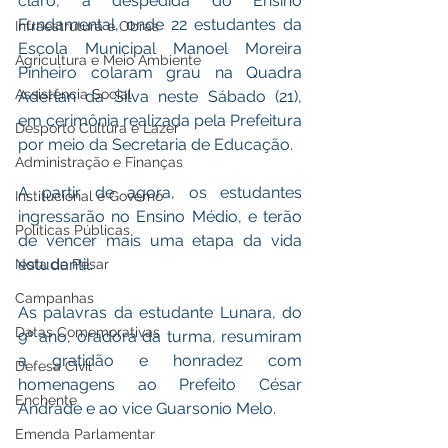
claro, a despedida do Ensino 
Fundamental, onde 22 estudantes da 
Infraestrutura e Obras
Escola Municipal Manoel Moreira 
Agricultura e Meio Ambiente
Pinheiro colaram grau na Quadra 
Assistência Social
Aderlan da Silva neste Sábado (21), 
em cerimônia realizada pela Prefeitura 
Desporto Cultura e Lazer
por meio da Secretaria de Educação. 
Administração e Finanças
A partir de agora, os estudantes 
Institucional e Governo
ingressarão no Ensino Médio, e terão 
Políticas Públicas
de vencer mais uma etapa da vida 
estudantil. 
Nota de Pesar
Campanhas
As palavras da estudante Lunara, do 
Datas Comemorativas
9º ano, oradora da turma, resumiram 
a gratidão e honradez com 
Defesa Civil
homenagens ao Prefeito César 
Enchente
Andrade e ao vice Guarsonio Melo. 
Emenda Parlamentar