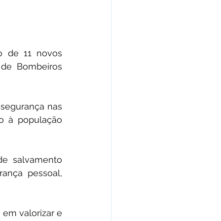
morativas
arecimento
o de 11 novos 
 de Bombeiros 
Esporte
segurança nas 
o à população 
de salvamento 
ança pessoal, 
em valorizar e 