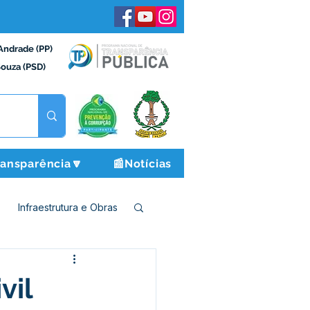
Andrade (PP)
Souza (PSD)
ransparência🔽
📰Notícias
Infraestrutura e Obras
o e Finanças
vil