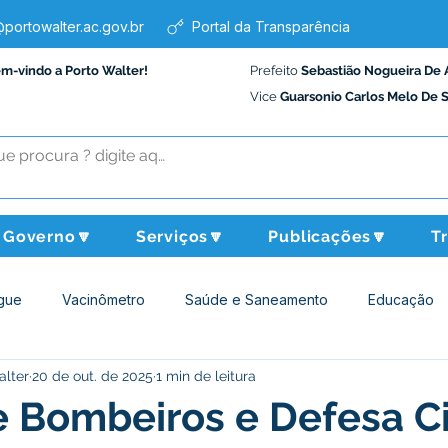
portowalter.ac.gov.br
Portal da Transparência
em-vindo a Porto Walter!
Prefeito
Sebastião Nogueira De 
Vice
Guarsonio Carlos Melo De 
Governo🔽
Serviços🔽
Publicações🔽
T
gue
Vacinômetro
Saúde e Saneamento
Educação
alter
20 de out. de 2025
1 min de leitura
Assistência Social
Desporto Cultura e Lazer
Administraçã
 Bombeiros e Defesa Ci