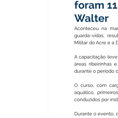
foram 11
Institucional e Governo
Polít
Walter
Defesa Civil
Enchente
Aconteceu na manh
guarda-vidas, res
Militar do Acre e a 
Licitações
Leilão
Eleiç
A capacitação teve
áreas ribeirinhas 
Apoio ao produtor
Saúde
durante o período d
O curso, com carga
aquático, primeiro
conduzidos por ins
Durante o evento, 