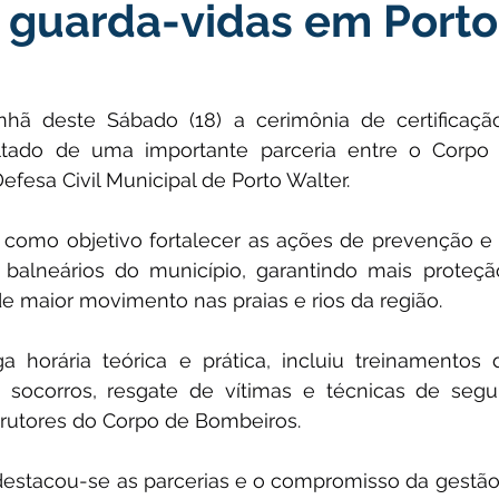
 guarda-vidas em Porto
icas Públicas
Nota de Pesar
Campanhas
Datas Come
Emenda Parlamentar
Convênios e Parcerias
Nota de Escl
ã deste Sábado (18) a cerimônia de certificaçã
ultado de uma importante parceria entre o Corpo
Defesa Civil Municipal de Porto Walter.
ões
Festival do Milho
Agricultura
Limpeza pública
 como objetivo fortalecer as ações de prevenção e 
e balneários do município, garantindo mais proteçã
Aniversário da cidade
e maior movimento nas praias e rios da região.
 horária teórica e prática, incluiu treinamentos 
s socorros, resgate de vítimas e técnicas de segur
trutores do Corpo de Bombeiros.
destacou-se as parcerias e o compromisso da gestão 