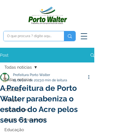
Post
Todas notícias
Prefeitura Porto Walter
Todas notícias
15 de jun. de 2023
0 min de leitura
A Prefeitura de Porto
Covid-19
Walter parabeniza o
Dengue
estado do Acre pelos
Vacinômetro
seus 61 anos
Saúde e Saneamento
Educação