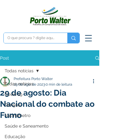
Post
Todas notícias
Prefeitura Porto Walter
Todas notícias
29 de ago. de 2023
0 min de leitura
29 de agosto: Dia
Covid-19
Nacional do combate ao
Dengue
Fumo
Vacinômetro
Saúde e Saneamento
Educação