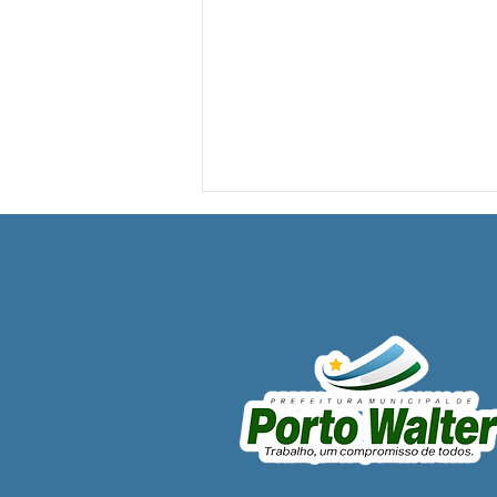
Dia dos Pais: Muito Além da
Tradição, Uma Celebração
de Conexão e Afeto