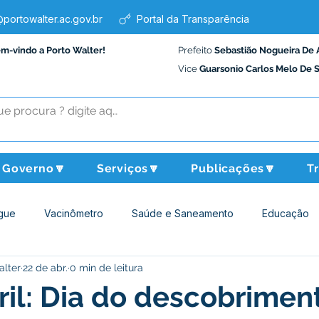
portowalter.ac.gov.br
Portal da Transparência
em-vindo a Porto Walter!
Prefeito
Sebastião Nogueira De 
Vice
Guarsonio Carlos Melo De 
Governo🔽
Serviços🔽
Publicações🔽
T
gue
Vacinômetro
Saúde e Saneamento
Educação
alter
22 de abr.
0 min de leitura
Assistência Social
Desporto Cultura e Lazer
Administraçã
ril: Dia do descobrimen