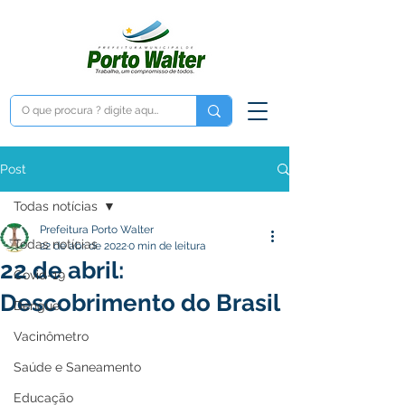
Post
Todas notícias
Prefeitura Porto Walter
Todas notícias
22 de abr. de 2022
0 min de leitura
22 de abril:
Covid-19
Descobrimento do Brasil
Dengue
Vacinômetro
Saúde e Saneamento
Educação