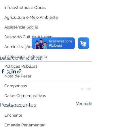
Infraestrutura e Obras
Agricultura e Meio Ambiente
Assistência Social
Desporto Cultura e Lazer
Administração e Finanças
Institucional e Governo
Datas Comemorativas
Políticas Públicas
Nota de Pesar
Campanhas
Datas Comemorativas
Ver tudo
Posts recentes
Defesa Civil
Enchente
Emenda Parlamentar