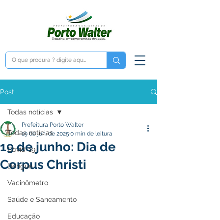
Post
Todas notícias
Prefeitura Porto Walter
Todas notícias
19 de jun. de 2025
0 min de leitura
19 de junho: Dia de
Covid-19
Corpus Christi
Dengue
Vacinômetro
Saúde e Saneamento
Educação