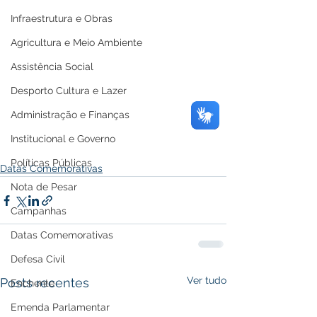
Infraestrutura e Obras
Agricultura e Meio Ambiente
Assistência Social
Desporto Cultura e Lazer
Administração e Finanças
Institucional e Governo
Políticas Públicas
Datas Comemorativas
Nota de Pesar
Campanhas
Datas Comemorativas
Defesa Civil
Ver tudo
Posts recentes
Enchente
Emenda Parlamentar