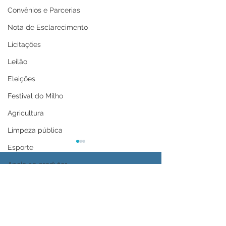
Convênios e Parcerias
Nota de Esclarecimento
Licitações
Leilão
Eleições
Festival do Milho
Agricultura
Limpeza pública
Esporte
Apoio ao produtor
Saúde
Aniversário da cidade
Tecnologia
04 de junho: Dia de
Prefeitura lanç