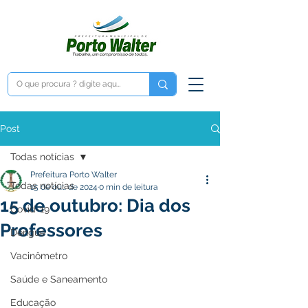
Post
Todas notícias
Prefeitura Porto Walter
Todas notícias
15 de out. de 2024
0 min de leitura
15 de outubro: Dia dos
Covid-19
Professores
Dengue
Vacinômetro
Saúde e Saneamento
Educação