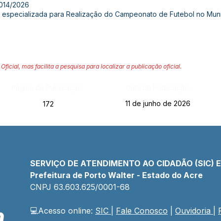
014/2026
especializada para Realização do Campeonato de Futebol no Munic
Oficial, mas facilita a pesquisa para localizar a publicação oficial.
Página da Publicação:
Data da Publicação:
11 de junho de 2026
172
SERVIÇO DE ATENDIMENTO AO CIDADÃO (SIC) 
Prefeitura de Porto Walter - Estado do Acre
CNPJ 
63.603.625/0001-68
💻Acesso online: 
SIC 
| 
Fale Conosco
 | 
Ouvidoria
| 