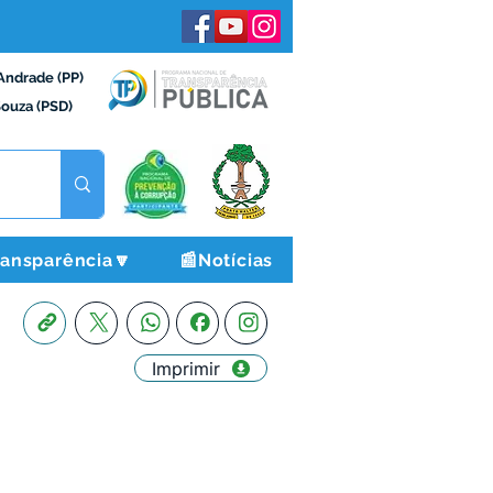
Andrade (PP)
Souza (PSD)
ransparência🔽
📰Notícias
Imprimir