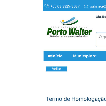
+55 68 3325-8027
gabinete@
Olá, B
🏡Início
Município🔽
Voltar
Termo de Homologação