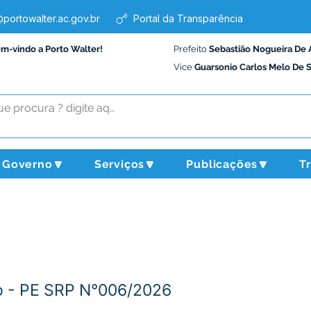
portowalter.ac.gov.br
Portal da Transparência
em-vindo a Porto Walter!
Prefeito
Sebastião Nogueira De 
Vice
Guarsonio Carlos Melo De 
Governo🔽
Serviços🔽
Publicações🔽
T
 - PE SRP N°006/2026