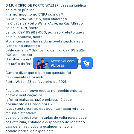
O MUNICÍPIO DE PORTO WALTER, pessoa jurídica
de direito público
interno, inscrito no CNPJ com o nº.
63.603.625
/0001-68, com endereço
na Cidade de Porto Walter-Acre, na Rua Alfredo
Sales, nº S/N, Bairro
centro, CEP
69982-000
, por seu Prefeito que a
esta subscreve, neste
ato, entrega as chaves do imóvel situado nesta
Cidade, no endereço
calile cameli, nº S/N, Bairro centro, CEP
69.982-
000
ao Locador.
O motivo da entrega das referidas chaves se deu
em razão da finalização do contrato do imóvel.
Cumpre dizer que o bem em questão foi
devidamente reformado.
Porto Walter, 23 de fevereiro de 2021.
Registro que houve recusa no recebimento da
chave e verificação da
reforma realizada, razão pela qual é esse
documento assinado por 02
(duas) testemunhas que acompanharam referida
recusa e atestaram
que as chaves foram levadas de volta para a sede
da Prefeitura, estando à disposição do locatário
para serem retiradas, a qualquer tempo, em
horário normal de expediente