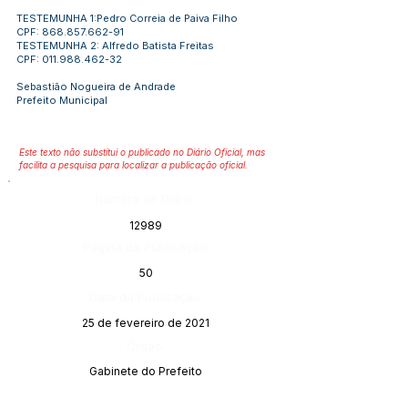
TESTEMUNHA 1:Pedro Correia de Paiva Filho
CPF:
868.857.662-91
TESTEMUNHA 2: Alfredo Batista Freitas
CPF:
011.988.462-32
Sebastião Nogueira de Andrade
Prefeito Municipal
Este texto não substitui o publicado no Diário Oficial, mas
facilita a pesquisa para localizar a publicação oficial.
Número do Diário:
12989
Página da Publicação:
50
Data da Publicação:
25 de fevereiro de 2021
Órgão:
Gabinete do Prefeito