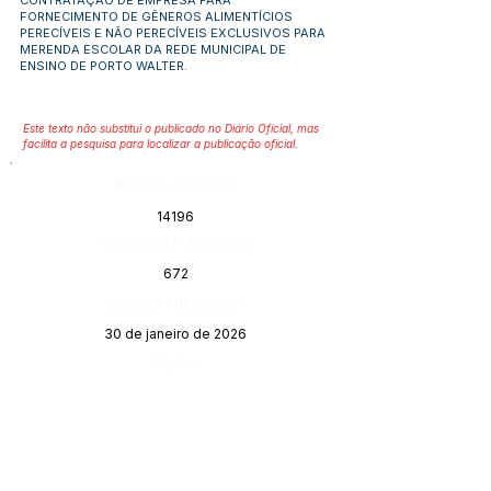
CONTRATAÇÃO DE EMPRESA PARA
FORNECIMENTO DE GÊNEROS ALIMENTÍCIOS
PERECÍVEIS E NÃO PERECÍVEIS EXCLUSIVOS PARA
MERENDA ESCOLAR DA REDE MUNICIPAL DE
ENSINO DE PORTO WALTER.
Este texto não substitui o publicado no Diário Oficial, mas
facilita a pesquisa para localizar a publicação oficial.
Número do Diário:
14196
Página da Publicação:
672
Data da Publicação:
30 de janeiro de 2026
Órgão: