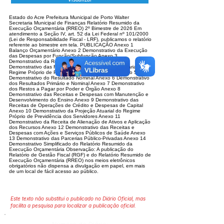
Visualizar
Estado do Acre Prefeitura Municipal de Porto Walter
Secretaria Municipal de Finanças Relatório Resumido da
Execução Orçamentária (RREO) 2º Bimestre de 2026 Em
atendimento a Seção IV, art. 52 da Lei Federal nº 101/2000
(Lei de Responsabilidade Fiscal - LRF), publicamos o relatório
referente ao bimestre em tela. PUBLICAÇÃO Anexo 1
Balanço Orçamentário Anexo 2 Demonstrativo da Execução
das Despesas por Função/Subfunção Anexo 3
Demonstrativo da Receita Corrente Líquida Anexo 4
Demonstrativo das Receitas e Despesas Previdenciárias do
Regime Próprio de Previdência dos Servidores Anexo 5
Demonstrativo do Resultado Nominal Anexo 6 Demonstrativo
dos Resultados Primário e Nominal Anexo 7 Demonstrativo
dos Restos a Pagar por Poder e Órgão Anexo 8
Demonstrativo das Receitas e Despesas com Manutenção e
Desenvolvimento do Ensino Anexo 9 Demonstrativo das
Receitas de Operações de Crédito e Despesas de Capital
Anexo 10 Demonstrativo da Projeção Atuarial do Regime
Próprio de Previdência dos Servidores Anexo 11
Demonstrativo da Receita de Alienação de Ativos e Aplicação
dos Recursos Anexo 12 Demonstrativo das Receitas e
Despesas com Ações e Serviços Públicos de Saúde Anexo
13 Demonstrativo das Parcerias Público-Privadas Anexo 14
Demonstrativo Simplificado do Relatório Resumido da
Execução Orçamentária Observação: A publicação do
Relatório de Gestão Fiscal (RGF) e do Relatório Resumido de
Execução Orçamentária (RREO) nos meios eletrônicos
obrigatórios não dispensa a divulgação em papel, em mais
de um local de fácil acesso ao público.
Este texto não substitui o publicado no Diário Oficial, mas
facilita a pesquisa para localizar a publicação oficial.