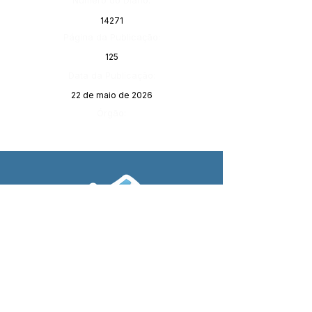
Número do Diário:
14271
Página da Publicação:
125
Data da Publicação:
22 de maio de 2026
Órgão:
SERVIÇO DE ATENDIMENTO AO 
CIDADÃO (SIC) E OUVIDORIA
Prefeitura de Porto Walter - Estado do 
Acre