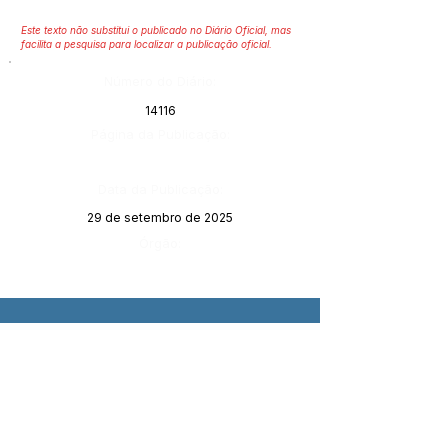
Este texto não substitui o publicado no Diário Oficial, mas
facilita a pesquisa para localizar a publicação oficial.
Número do Diário:
14116
Página da Publicação:
Data da Publicação:
29 de setembro de 2025
Órgão: