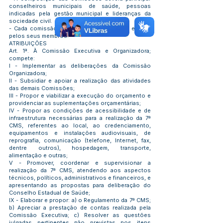
conselheiros municipais de saúde, pessoas
indicadas pela gestão municipal e lideranças da
sociedade civil.
- Cada comissão terá um coordenador (a) eleitos
pelos seus membros.
ATRIBUIÇÕES
Art. 1ª. À Comissão Executiva e Organizadora;
compete:
I - Implementar as deliberações da Comissão
Organizadora;
II - Subsidiar e apoiar a realização das atividades
das demais Comissões;
III - Propor e viabilizar a execução do orçamento e
providenciar as suplementações orçamentárias;
IV - Propor as condições de acessibilidade e de
infraestrutura necessárias para a realização da 7ª
CMS, referentes ao local, ao credenciamento,
equipamentos e instalações audiovisuais, de
reprografia, comunicação (telefone, Internet, fax,
dentre outros), hospedagem, transporte,
alimentação e outras;
V - Promover, coordenar e supervisionar a
realização da 7ª CMS, atendendo aos aspectos
técnicos, políticos, administrativos e financeiros, e
apresentando as propostas para deliberação do
Conselho Estadual de Saúde;
IX - Elaborar e propor: a) o Regulamento da 7ª CMS;
b) Apreciar a prestação de contas realizada pela
Comissão Executiva; c) Resolver as questões
julgadas pertinentes não previstas nos itens