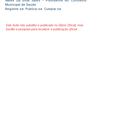
Walex Da Silva Sales - Presidente do Conselho
Municipal de Saúde
Registre-se. Publica-se. Cumpra-se.
Este texto não substitui o publicado no Diário Oficial, mas
facilita a pesquisa para localizar a publicação oficial.
Número do Diário:
14284
Página da Publicação:
172
Data da Publicação:
11 de junho de 2026
Órgão: