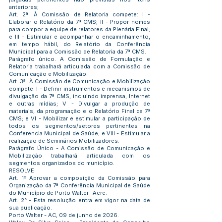
anteriores;
Art. 2ª. À Comissão de Relatoria compete: I -
Elaborar o Relatório da 7ª CMS; II - Propor nomes
para compor a equipe de relatores da Plenária Final;
e III - Estimular e acompanhar o encaminhamento,
em tempo hábil, do Relatório da Conferência
Municipal para a Comissão de Relatoria da 7ª CMS.
Parágrafo único. A Comissão de Formulação e
Relatoria trabalhará articulada com a Comissão de
Comunicação e Mobilização.
Art. 3ª. À Comissão de Comunicação e Mobilização
compete: I - Definir instrumentos e mecanismos de
divulgação da 7ª CMS, incluindo imprensa, Internet
e outras mídias; V - Divulgar a produção de
materiais, da programação e o Relatório Final da 7ª
CMS; e VI - Mobilizar e estimular a participação de
todos os segmentos/setores pertinentes na
Conferencia Municipal de Saúde; e VIII - Estimular a
realização de Seminários Mobilizadores.
Parágrafo Único - A Comissão de Comunicação e
Mobilização trabalhará articulada com os
segmentos organizados do município.
RESOLVE:
Art. 1º Aprovar a composição da Comissão para
Organização da 7ª Conferência Municipal de Saúde
do Município de Porto Walter- Acre.
Art. 2° - Esta resolução entra em vigor na data de
sua publicação.
Porto Walter - AC, 09 de junho de 2026.