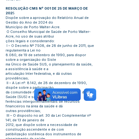
RESOLUÇÃO CMS Nº 001 DE 25 DE MARÇO DE
202
5
Dispõe sobre a aprovação do Relatório Anual de
Gestão do Ano de 2024 do
Município de Porto Walter-Acre.
O Conselho Municipal de Saúde de Porto Walter-
Acre, no uso de suas atribui
ções legais e considerando:
I – O Decreto Nº 7.508, de 28 de junho de 2011, que
regulamenta a Lei no
8.080, de 19 de setembro de 1990, para dispor
sobre a organização do Siste
ma Único de Saúde SUS, o planejamento da saúde,
a assistência à saúde e a
articulação Inter federativa, e dá outras
providências;
II – A Lei nº. 8.142, de 28 de dezembro de 1990,
dispõe sobre a participação
da comunidade na gestão do Sistema Único de
Saúde (SUS) e sobre as trans
ferências intergovernamentais de recursos
financeiros na área da saúde e dá
outras providências;
III – O disposto no art. 30 da Lei Complementar nº
141, de 13 de janeiro de
2012, que dispõe sobre a necessidade de
construção ascendente e de com
patibilização sistêmica dos instrumentos de
planejamento da saúde;