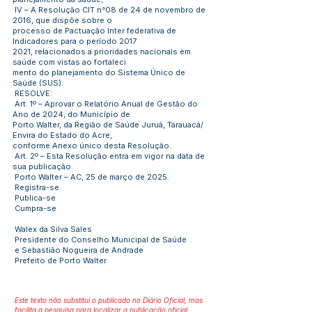
IV – A Resolução CIT n°08 de 24 de novembro de
2016, que dispõe sobre o
processo de Pactuação Inter federativa de
Indicadores para o período 2017
2021, relacionados a prioridades nacionais em
saúde com vistas ao fortaleci
mento do planejamento do Sistema Único de
Saúde (SUS).
RESOLVE:
Art. 1º – Aprovar o Relatório Anual de Gestão do
Ano de 2024, do Município de
Porto Walter, da Região de Saúde Juruá, Tarauacá/
Envira do Estado do Acre,
conforme Anexo único desta Resolução.
Art. 2º – Esta Resolução entra em vigor na data de
sua publicação.
Porto Walter – AC, 25 de março de 2025.
Registra-se
Publica-se
Cumpra-se
Walex da Silva Sales
Presidente do Conselho Municipal de Saúde
e Sebastião Nogueira de Andrade
Prefeito de Porto Walter
Este texto não substitui o publicado no Diário Oficial, mas
facilita a pesquisa para localizar a publicação oficial.