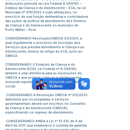
atribuições prevista na Leis Federal 8.069/90 –
Estatuo da Criança e do Adolescente – ECA, na Lei
Municipal nº 376/2022 e suas alterações, no
exercício de sua função deliberativa e controladora
das ações da política de atendimento dos Direitos
da Criança e do Adolescente no município de
Porto Walter – Acre.
CONSIDERANDO Resolução/CMDCA 02/2024, a
qual regulamenta o processo de Inscrição dos
Serviços que prestam atendimento à Criança e ao
Adolescente, termos do artigo do ECA, junto ao
CMDCA.
CONSIDERANDO O Estatuto da Criança e do
Adolescente (ECA), Lei Federal nº 8.069/90,
também é uma referência para as resoluções do
CMDCA e que protege crianças e adolescentes,
incluindo aqueles em situação de vulnerabilidade
social;
CONSIDERANDO A Resolução CMDCA nº 012/2023
determina que os programas e serviços
governamentais devem ser inscritos no Conselho
da Criança e do Adolescente (CMDCA),
especificando os regimes de atendimento.
CONSEIDERANDO AINDA a Lei n° 13.431, de 4 de
Abril de 2017, que estabelece o sistema de garantia
de direitos da criança e do adolescente vítima