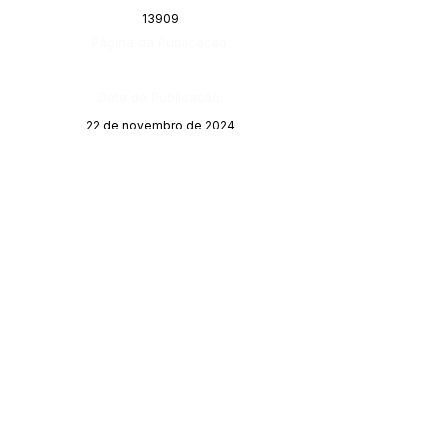
13909
Página da Publicação:
Data da Publicação:
22 de novembro de 2024
Órgão:
Assistência Social
SERVIÇO DE ATENDIMENTO AO 
CIDADÃO (SIC) E OUVIDORIA
Prefeitura de Porto Walter - Estado do 
Acre