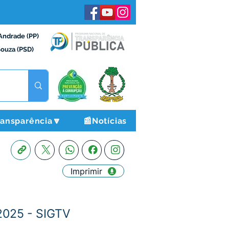
Andrade (PP)
Souza (PSD)
ransparência🔽
📰Notícias
Imprimir
2025 - SIGTV