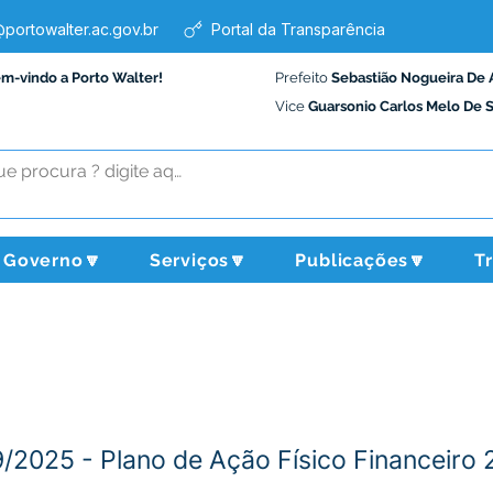
portowalter.ac.gov.br
Portal da Transparência
em-vindo a Porto Walter!
Prefeito
Sebastião Nogueira De 
Vice
Guarsonio Carlos Melo De 
Governo🔽
Serviços🔽
Publicações🔽
T
2025 - Plano de Ação Físico Financeiro 