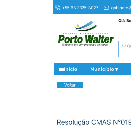
+55 68 3325-8027
gabinete@
Olá, B
🏡Início
Município🔽
Voltar
Resolução CMAS N°019/