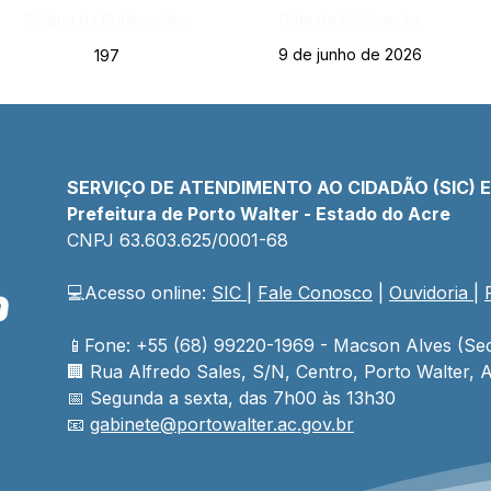
Página da Publicação:
Data da Publicação:
9 de junho de 2026
197
SERVIÇO DE ATENDIMENTO AO CIDADÃO (SIC) 
Prefeitura de Porto Walter - Estado do Acre
CNPJ 
63.603.625/0001-68
💻Acesso online: 
SIC 
| 
Fale Conosco
 | 
Ouvidoria
| 
📱Fone: +55 (68) 99220-1969 - Macson Alves (Sec
🏢 
Rua Alfredo Sales, S/N, Centro, Porto Walter, A
📅 Segunda a sexta, das 7h00 às 13h30
📧 
gabinete@
portowalter
.ac.gov.br