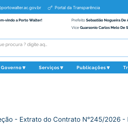
portowalter.ac.gov.br
Portal da Transparência
em-vindo a Porto Walter!
Prefeito
Sebastião Nogueira De 
Vice
Guarsonio Carlos Melo De 
Governo🔽
Serviços🔽
Publicações🔽
T
ção - Extrato do Contrato N°245/2026 - I