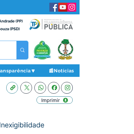
Andrade (PP)
Souza (PSD)
ransparência🔽
📰Notícias
Imprimir
nexigibilidade