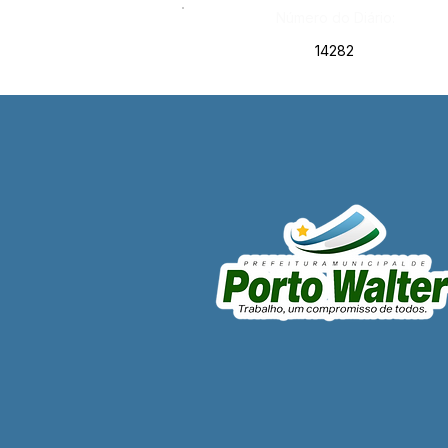
Número do Diário:
14282