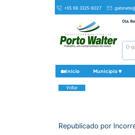
+55 68 3325-8027
gabinete@
Olá, B
🏡Início
Município🔽
Voltar
Republicado por Incorre