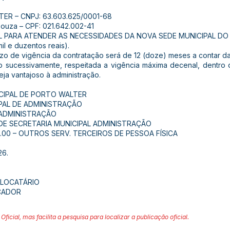
ER – CNPJ: 63.603.625/0001-68
uza – CPF: 021.642.002-41
 PARA ATENDER AS NECESSIDADES DA NOVA SEDE MUNICIPAL DO
l e duzentos reais).
de vigência da contratação será de 12 (doze) meses a contar da 
 sucessivamente, respeitada a vigência máxima decenal, dentro 
eja vantajoso à administração.
ICIPAL DE PORTO WALTER
IPAL DE ADMINISTRAÇÃO
 ADMINISTRAÇÃO
 DE SECRETARIA MUNICIPAL ADMINISTRAÇÃO
6.00 – OUTROS SERV. TERCEIROS DE PESSOA FÍSICA
26.
– LOCATÁRIO
OCADOR
Oficial, mas facilita a pesquisa para localizar a publicação oficial.