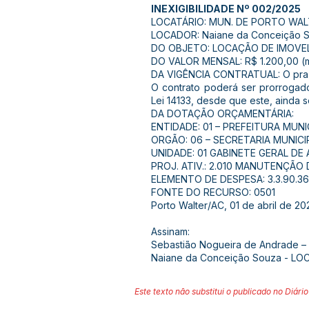
INEXIGIBILIDADE Nº 002/2025
LOCATÁRIO: MUN. DE PORTO WALT
LOCADOR: Naiane da Conceição So
DO OBJETO: LOCAÇÃO DE IMOVEL
DO VALOR MENSAL: R$ 1.200,00 (mi
DA VIGÊNCIA CONTRATUAL: O prazo 
O contrato poderá ser prorrogado
Lei 14133, desde que este, ainda s
DA DOTAÇÃO ORÇAMENTÁRIA:
ENTIDADE: 01 – PREFEITURA MUN
ORGÃO: 06 – SECRETARIA MUNIC
UNIDADE: 01 GABINETE GERAL DE
PROJ. ATIV.: 2.010 MANUTENÇÃO
ELEMENTO DE DESPESA: 3.3.90.3
FONTE DO RECURSO: 0501
Porto Walter/AC, 01 de abril de 20
Assinam:
Sebastião Nogueira de Andrade 
Naiane da Conceição Souza - L
Este texto não substitui o publicado no Diário 