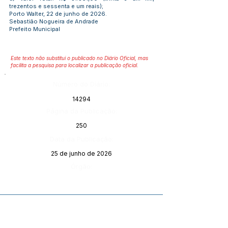
trezentos e sessenta e um reais);
Porto Walter, 22 de junho de 2026.
Sebastião Nogueira de Andrade
Prefeito Municipal
Este texto não substitui o publicado no Diário Oficial, mas
facilita a pesquisa para localizar a publicação oficial.
Número do Diário:
14294
Página da Publicação:
250
Data da Publicação:
25 de junho de 2026
Órgão: