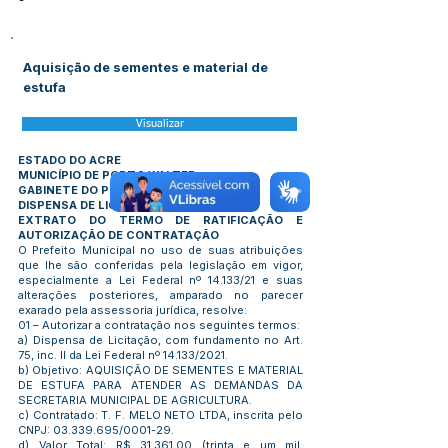
-
Aquisição de sementes e material de
estufa
Visualizar
ESTADO DO ACRE
MUNICÍPIO DE PORTO WALTER
GABINETE DO PREFEITO
DISPENSA DE LICITAÇÃO N° 006/2026
EXTRATO DO TERMO DE RATIFICAÇÃO E
AUTORIZAÇÃO DE CONTRATAÇÃO
O Prefeito Municipal no uso de suas atribuições
que lhe são conferidas pela legislação em vigor,
especialmente a Lei Federal nº 14.133/21 e suas
alterações posteriores, amparado no parecer
exarado pela assessoria jurídica, resolve:
01 – Autorizar a contratação nos seguintes termos:
a) Dispensa de Licitação, com fundamento no Art.
75, inc. II da Lei Federal nº 14.133/2021.
b) Objetivo: AQUISIÇÃO DE SEMENTES E MATERIAL
DE ESTUFA PARA ATENDER AS DEMANDAS DA
SECRETARIA MUNICIPAL DE AGRICULTURA.
c) Contratado: T. F. MELO NETO LTDA, inscrita pelo
CNPJ:
03.339.695
/0001-29.
d) Valor Total: R$ 31.361,00 (trinta e um mil,