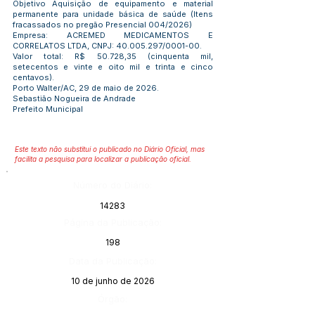
Objetivo Aquisição de equipamento e material
permanente para unidade básica de saúde (Itens
fracassados no pregão Presencial 004/2026)
Empresa: ACREMED MEDICAMENTOS E
CORRELATOS LTDA, CNPJ:
40.005.297
/0001-00.
Valor total: R$ 50.728,35 (cinquenta mil,
setecentos e vinte e oito mil e trinta e cinco
centavos).
Porto Walter/AC, 29 de maio de 2026.
Sebastião Nogueira de Andrade
Prefeito Municipal
Este texto não substitui o publicado no Diário Oficial, mas
facilita a pesquisa para localizar a publicação oficial.
Número do Diário:
14283
Página da Publicação:
198
Data da Publicação:
10 de junho de 2026
Órgão: