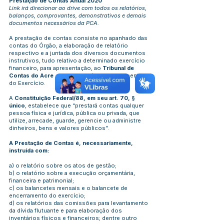
Prestação de Contas Anual 2020
Link irá direcionar ao drive com todos os relatórios,
balanços, comprovantes, demonstrativos e demais
documentos necessários da PCA.
A prestação de contas consiste no apanhado das
contas do Órgão, a elaboração de relatório
respectivo e a juntada dos diversos documentos
instrutivos, tudo relativo a determinado exercício
financeiro, para apresentação, ao
Tribunal de
Contas do Acre - TCEAC
, após o encerramento
do Exercício.
A
Constituição Federal/88, em seu art. 70, §
único
, estabelece que “prestará contas qualquer
pessoa física e jurídica, pública ou privada, que
utilize, arrecade, guarde, gerencie ou administre
dinheiros, bens e valores públicos”.
A Prestação de Contas é, necessariamente,
instruída com:
a) o relatório sobre os atos de gestão;
b) o relatório sobre a execução orçamentária,
financeira e patrimonial;
c) os balancetes mensais e o balancete de
encerramento do exercício;
d) os relatórios das comissões para levantamento
da dívida flutuante e para elaboração dos
inventários físicos e financeiros; dentre outro