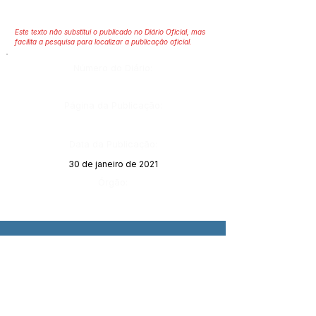
Este texto não substitui o publicado no Diário Oficial, mas
facilita a pesquisa para localizar a publicação oficial.
Número do Diário:
Página da Publicação:
Data da Publicação:
30 de janeiro de 2021
Órgão: