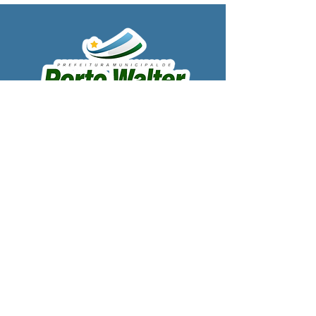
SERVIÇO DE ATENDIMENTO AO 
CIDADÃO (SIC) E OUVIDORIA
Prefeitura de Porto Walter - Estado do 
Acre
CNPJ 
63.603.625/0001-68
💻Acesso online: 
SIC 
| 
Fale Conosco
 | 
Ouvidoria
| 
Portal de Transparência
 | 
Mapa do Site
📱Fone: +55 (68) 99220-1969 - Macson 
Alves (Secretário de Gabinete)
🏢 
Rua Alfredo Sales, S/N, Centro, Porto 
Walter, Acre, Brasil