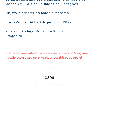
Walter-Ac – Sala de Reuniões de Licitações.
Objeto:
Serviços em barco e motores
.
Porto Walter – AC, 20 de junho de 2022.
Emerson Rodrigo Simião de Souza
Pregoeiro
Este texto não substitui o publicado no Diário Oficial, mas
facilita a pesquisa para localizar a publicação oficial.
Número do Diário:
13309
Página da Publicação:
270
Data da Publicação:
21 de junho de 2022
Órgão:
Gabinete do Prefeito