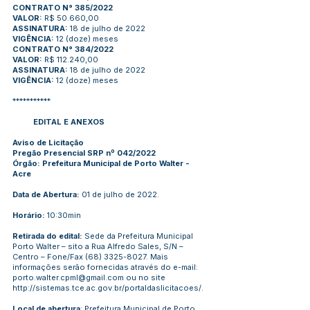
CONTRATO N° 385/2022
VALOR:
R$ 50.660,00
ASSINATURA:
18 de julho de 2022
VIGÊNCIA:
12 (doze) meses
CONTRATO N° 384/2022
VALOR:
R$ 112.240,00
ASSINATURA:
18 de julho de 2022
VIGÊNCIA:
12 (doze) meses
***********
EDITAL E ANEXOS
Aviso de Licitação
Pregão Presencial SRP nº 042/2022
Órgão: Prefeitura Municipal de Porto Walter -
Acre
Data de Abertura:
01 de julho de 2022.
Horário:
10:30min
Retirada do edital:
Sede da Prefeitura Municipal
Porto Walter – sito a Rua Alfredo Sales, S/N –
Centro – Fone/Fax
(68) 3325-8027
. Mais
informações serão fornecidas através do e-mail:
porto.walter.cpml@gmail.com
ou no site
http://sistemas.tce.ac.gov.br/portaldaslicitacoes/.
Local de abertura
: Prefeitura Municipal de Porto