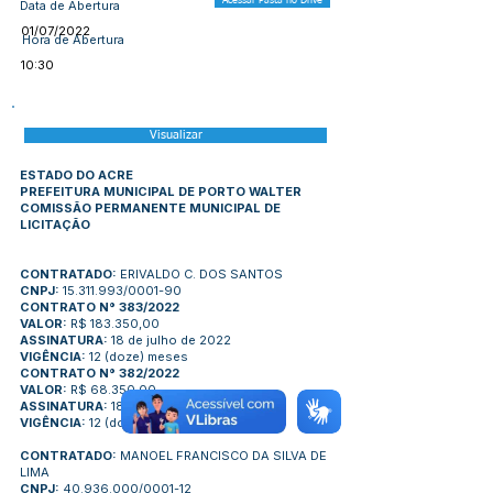
Acessar Pasta no Drive
Data de Abertura
01/07/2022
Hora de Abertura
10:30
Visualizar
ESTADO DO ACRE
PREFEITURA MUNICIPAL DE PORTO WALTER
COMISSÃO PERMANENTE MUNICIPAL DE
LICITAÇÃO
CONTRATADO:
ERIVALDO C. DOS SANTOS
CNPJ:
15.311.993
/0001-90
CONTRATO N° 383/2022
VALOR:
R$ 183.350,00
ASSINATURA:
18 de julho de 2022
VIGÊNCIA:
12 (doze) meses
CONTRATO N° 382/2022
VALOR:
R$ 68.350,00
ASSINATURA:
18 de julho de 2022
VIGÊNCIA:
12 (doze) meses
CONTRATADO:
MANOEL FRANCISCO DA SILVA DE
LIMA
CNPJ:
40.936.000/0001-12