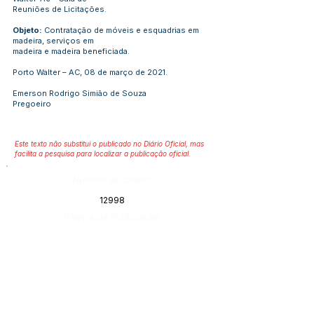
Reuniões de Licitações.
Objeto:
Contratação de móveis e esquadrias em
madeira, serviços em
madeira e madeira beneficiada.
Porto Walter – AC, 08 de março de 2021.
Emerson Rodrigo Simião de Souza
Pregoeiro
Este texto não substitui o publicado no Diário Oficial, mas
facilita a pesquisa para localizar a publicação oficial.
Número do Diário:
12998
Página da Publicação:
66
Data da Publicação:
11 de março de 2021
Órgão: