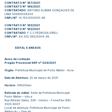
CONTRATO N° 187/2021
CONTRATO N° 186/2021
CONTRATADO:
ANTONIO ELIMAR GONÇALVES DE
LIMA 50994026234
CNPJ Nº:
14.753.101/0001-48
CONTRATO N° 183/2021
CONTRATO N° 182/2021
CONTRATADO:
F C C PEDROSA EIRELI
CNPJ Nº:
84.320.365/0004-36
EDITAL E ANEXOS
Aviso de Licitação
Pregão Presencial SRP nº 024/2021
Órgão:
Prefeitura Municipal de Porto Walter - Acre
Data de Abertura:
25 de março de 2021.
Horário:
09h00min
Retirada do edital:
Sede da Prefeitura Municipal
Porto Walter – sito a
Rua Alfredo Sales, S/N – Centro – Fone/Fax
(68)
3325-8027
Local de abertura: Prefeitura Municipal de Porto
Walter-Ac – Sala de