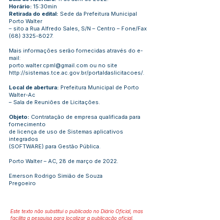
Horário:
15:30min
Retirada do edital:
Sede da Prefeitura Municipal
Porto Walter
– sito a Rua Alfredo Sales, S/N – Centro – Fone/Fax
(68) 3325-8027
.
Mais informações serão fornecidas através do e-
mail:
porto.walter.cpml@gmail.com
ou no site
http://sistemas.tce.ac.gov.br/portaldaslicitacoes/.
Local de abertura:
Prefeitura Municipal de Porto
Walter-Ac
– Sala de Reuniões de Licitações.
Objeto:
Contratação de empresa qualificada para
fornecimento
de licença de uso de Sistemas aplicativos
integrados
(SOFTWARE) para Gestão Pública.
Porto Walter – AC, 28 de março de 2022.
Emerson Rodrigo Simião de Souza
Pregoeiro
Este texto não substitui o publicado no Diário Oficial, mas
facilita a pesquisa para localizar a publicação oficial.