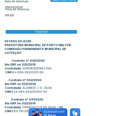
Acessar Pasta no Drive
Data de Abertura
09/03/2020
Hora de Abertura
09:00
Visualizar
ESTADO DO ACRE
PREFEITURA MUNICIPAL DE PORTO WALTER
COMISSÃO PERMANENTE MUNICIPAL DE
LICITAÇÃO
Contrato n° 043/2020
Ata SRP no 025/2019
Contratada:
SUPERCENTER LTDA
CNPJ
4.699.392
/0001-80
Contrato n° 042/2020
Ata SRP no 024/2019
Contratada:
ALSINEIS J. G. SILVA
CNPJ
24.084.624
/00001-00
Contrato n° 041/2020
Ata SRP no 023/2019
Contratada:
FRANCISCO R DA SILVA – ME
CNPJ
84.319.599
/0001-10