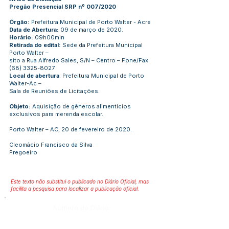
Pregão Presencial SRP nº 007/2020
Órgão:
Prefeitura Municipal de Porto Walter - Acre
Data de Abertura:
09 de março de 2020.
Horário:
09h00min
Retirada do edital:
Sede da Prefeitura Municipal
Porto Walter –
sito a Rua Alfredo Sales, S/N – Centro – Fone/Fax
(68) 3325-8027
Local de abertura
: Prefeitura Municipal de Porto
Walter-Ac –
Sala de Reuniões de Licitações.
Objeto:
Aquisição de gêneros alimentícios
exclusivos para merenda escolar.
Porto Walter – AC, 20 de fevereiro de 2020.
Cleomácio Francisco da Silva
Pregoeiro
Este texto não substitui o publicado no Diário Oficial, mas
facilita a pesquisa para localizar a publicação oficial.
Número do Diário:
2020