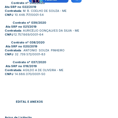
Contrato n° 040/2020
Ata SRP no 022/2019
Contratada:
M. B. COELHO DE SOUZA - ME
CNPJ
10.448.717
/0001-54
Contrato n° 039/2020
Ata SRP no 021/2019
Contratada:
AURICÉLIO GONÇALVES DA SILVA - ME
CNPJ
12.757.869
/0001-64
Contrato n° 038/2020
Ata SRP no 020/2019
Contratada
: ANTONIO SOUZA PINHEIRO
CNPJ
32 .739.572
/0001-83
Contrato n° 037/2020
Ata SRP no 019/2019
Contratada:
AGILDO A DE OLIVEIRA - ME
CNPJ
14.686.070
/0001-50
EDITAL E ANEXOS
Aviso de Licitação