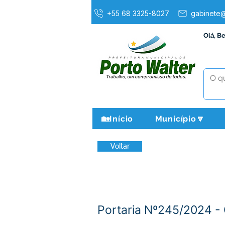
+55 68 3325-8027
gabinete@
Olá, B
🏡Início
Município🔽
Voltar
Portaria Nº245/2024 - C