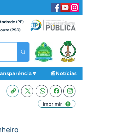
Andrade (PP)
Souza (PSD)
ransparência🔽
📰Notícias
Imprimir
nheiro