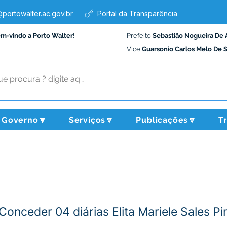
portowalter.ac.gov.br
Portal da Transparência
em-vindo a Porto Walter!
Prefeito
Sebastião Nogueira De 
Vice
Guarsonio Carlos Melo De 
Governo🔽
Serviços🔽
Publicações🔽
T
onceder 04 diárias Elita Mariele Sales Pi