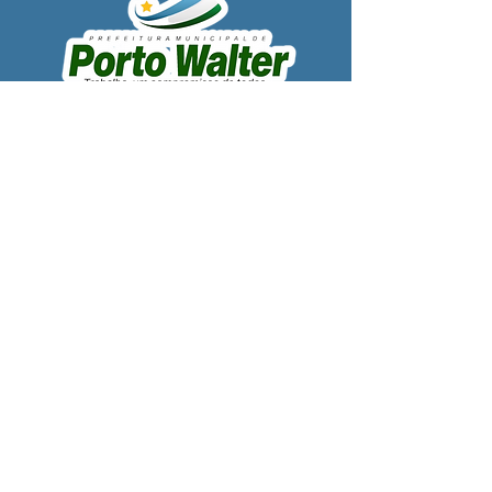
SERVIÇO DE ATENDIMENTO AO 
CIDADÃO (SIC) E OUVIDORIA
Prefeitura de Porto Walter - Estado do 
Acre
CNPJ 
63.603.625/0001-68
💻Acesso online: 
SIC 
| 
Fale Conosco
 | 
Ouvidoria
| 
Portal de Transparência
 | 
Mapa do Site
📱Fone: +55 (68) 99220-1969 - Macson 
Alves (Secretário de Gabinete)
🏢 
Rua Alfredo Sales, S/N, Centro, Porto 
Walter, Acre, Brasil
📅 Segunda a sexta, das 7h00 às 13h30
📧 
gabinete@
portowalter
.ac.gov.br