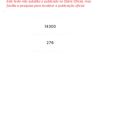
Este texto não substitui o publicado no Diário Oficial, mas
facilita a pesquisa para localizar a publicação oficial.
Número do Diário:
14300
Página da Publicação:
276
Data da Publicação:
4 de julho de 2026
Órgão:
SERVIÇO DE ATENDIMENTO AO 