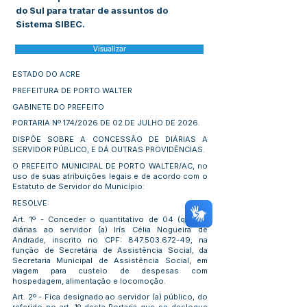
do Sul para tratar de assuntos do
Sistema SIBEC.
Visualizar
ESTADO DO ACRE
PREFEITURA DE PORTO WALTER
GABINETE DO PREFEITO
PORTARIA Nº 174/2026 DE 02 DE JULHO DE 2026.
DISPÕE SOBRE A CONCESSÃO DE DIÁRIAS A
SERVIDOR PÚBLICO, E DÁ OUTRAS PROVIDÊNCIAS.
O PREFEITO MUNICIPAL DE PORTO WALTER/AC, no
uso de suas atribuições legais e de acordo com o
Estatuto de Servidor do Município:
RESOLVE:
Art. 1º - Conceder o quantitativo de 04 (quatro)
diárias ao servidor (a) Irís Célia Nogueira de
Andrade, inscrito no CPF:
847.503.672-49
, na
função de Secretária de Assistência Social, da
Secretaria Municipal de Assistência Social, em
viagem para custeio de despesas com
hospedagem, alimentação e locomoção.
Art. 2º - Fica designado ao servidor (a) público, do