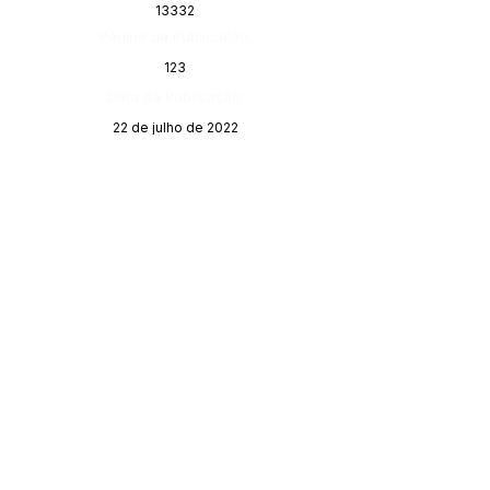
13332
Página da Publicação:
123
Data da Publicação:
22 de julho de 2022
Órgão:
Gabinete do Prefeito
SERVIÇO DE ATENDIMENTO AO 
CIDADÃO (SIC) E OUVIDORIA
Prefeitura de Porto Walter - Estado do 
Acre
CNPJ 
63.603.625/0001-68