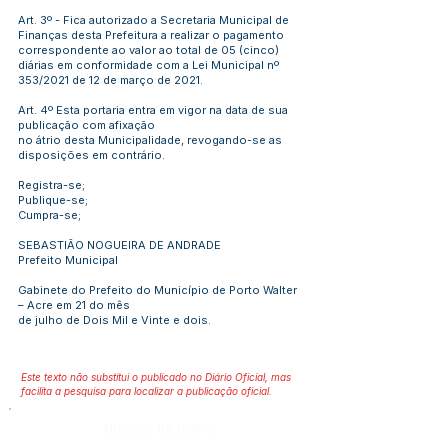
Art. 3º - Fica autorizado a Secretaria Municipal de
Finanças desta Prefeitura a realizar o pagamento
correspondente ao valor ao total de 05 (cinco)
diárias em conformidade com a Lei Municipal nº
353/2021 de 12 de março de 2021.
Art. 4º Esta portaria entra em vigor na data de sua
publicação com afixação
no átrio desta Municipalidade, revogando-se as
disposições em contrário.
Registra-se;
Publique-se;
Cumpra-se;
SEBASTIÃO NOGUEIRA DE ANDRADE
Prefeito Municipal
Gabinete do Prefeito do Município de Porto Walter
– Acre em 21 do mês
de julho de Dois Mil e Vinte e dois.
Este texto não substitui o publicado no Diário Oficial, mas
facilita a pesquisa para localizar a publicação oficial.
Número do Diário: