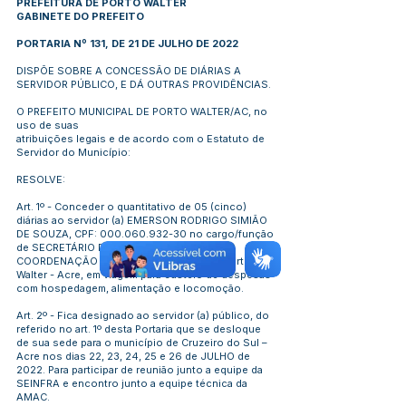
PREFEITURA DE PORTO WALTER
GABINETE DO PREFEITO
PORTARIA Nº 131, DE 21 DE JULHO DE 2022
DISPÕE SOBRE A CONCESSÃO DE DIÁRIAS A
SERVIDOR PÚBLICO, E DÁ OUTRAS PROVIDÊNCIAS.
O PREFEITO MUNICIPAL DE PORTO WALTER/AC, no
uso de suas
atribuições legais e de acordo com o Estatuto de
Servidor do Município:
RESOLVE:
Art. 1º - Conceder o quantitativo de 05 (cinco)
diárias ao servidor (a) EMERSON RODRIGO SIMIÃO
DE SOUZA, CPF:
000.060.932-30
no cargo/função
de SECRETÁRIO DE PLANEJAMENTO E
COORDENAÇÃO GERAL, do município de Porto
Walter - Acre, em viagem para custeio de despesas
com hospedagem, alimentação e locomoção.
Art. 2º - Fica designado ao servidor (a) público, do
referido no art. 1º desta Portaria que se desloque
de sua sede para o município de Cruzeiro do Sul –
Acre nos dias 22, 23, 24, 25 e 26 de JULHO de
2022. Para participar de reunião junto a equipe da
SEINFRA e encontro junto a equipe técnica da
AMAC.