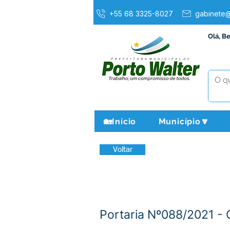
+55 68 3325-8027
gabinete@
Olá, B
🏡Início
Município🔽
Voltar
Portaria Nº088/2021 