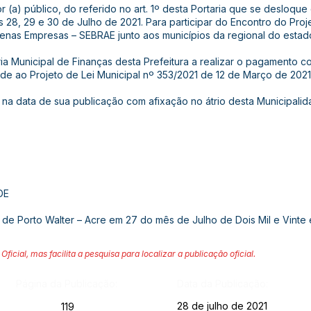
or (a) público, do referido no art. 1º desta Portaria que se desloqu
s 28, 29 e 30 de Julho de 2021. Para participar do Encontro do Pro
enas Empresas – SEBRAE junto aos municípios da regional do estad
aria Municipal de Finanças desta Prefeitura a realizar o pagamento c
ade ao Projeto de Lei Municipal nº 353/2021 de 12 de Março de 2021
gor na data de sua publicação com afixação no átrio desta Municipal
DE
 de Porto Walter – Acre em 27 do mês de Julho de Dois Mil e Vinte
Oficial, mas facilita a pesquisa para localizar a publicação oficial.
Página da Publicação:
Data da Publicação:
28 de julho de 2021
119