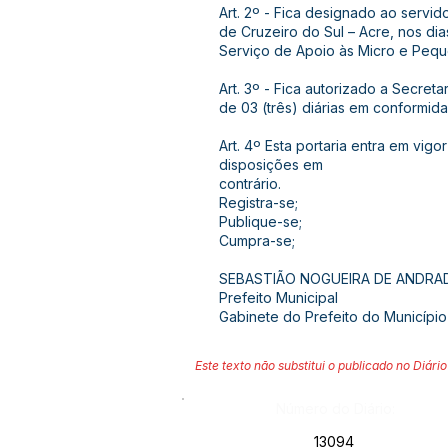
Art. 2º - Fica designado ao servid
de Cruzeiro do Sul – Acre, nos dia
Serviço de Apoio às Micro e Pequ
Art. 3º - Fica autorizado a Secret
de 03 (três) diárias em conformid
Art. 4º Esta portaria entra em vi
disposições em
contrário.
Registra-se;
Publique-se;
Cumpra-se;
SEBASTIÃO NOGUEIRA DE ANDRA
Prefeito Municipal
Gabinete do Prefeito do Município
Este texto não substitui o publicado no Diário 
Número do Diário:
13094