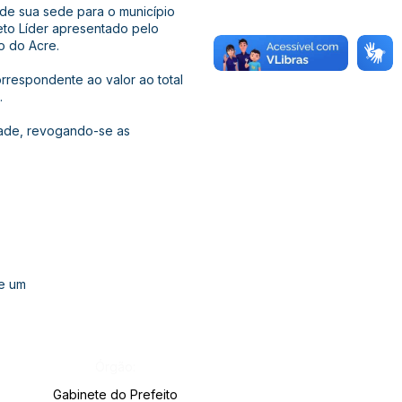
e de sua sede para o município
jeto Líder apresentado pelo
o do Acre.
orrespondente ao valor ao total
.
idade, revogando-se as
 e um
Órgão:
Gabinete do Prefeito