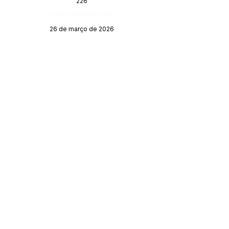
226
Data da Publicação:
26 de março de 2026
Órgão:
SERVIÇO DE ATENDIMENTO AO 
CIDADÃO (SIC) E OUVIDORIA
Prefeitura de Porto Walter - Estado do 
Acre
CNPJ 
63.603.625/0001-68
💻Acesso online: 
SIC 
| 
Fale Conosco
 | 