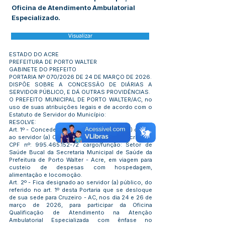
Oficina de Atendimento Ambulatorial
Especializado.
Visualizar
ESTADO DO ACRE
PREFEITURA DE PORTO WALTER
GABINETE DO PREFEITO
PORTARIA Nº 070/2026 DE 24 DE MARÇO DE 2026.
DISPÕE SOBRE A CONCESSÃO DE DIÁRIAS A
SERVIDOR PÚBLICO, E DÁ OUTRAS PROVIDÊNCIAS.
O PREFEITO MUNICIPAL DE PORTO WALTER/AC, no
uso de suas atribuições legais e de acordo com o
Estatuto de Servidor do Município:
RESOLVE:
Art. 1º - Conceder o quantitativo de 03 (três) diárias
ao servidor (a) Cleiciane Silva Medalha, inscrito no
CPF nº:
995.465.152-72
cargo/função: Setor de
Saúde Bucal da Secretaria Municipal de Saúde da
Prefeitura de Porto Walter - Acre, em viagem para
custeio de despesas com hospedagem,
alimentação e locomoção.
Art. 2º - Fica designado ao servidor (a) público, do
referido no art. 1º desta Portaria que se desloque
de sua sede para Cruzeiro - AC, nos dia 24 e 26 de
março de 2026, para participar da Oficina
Qualificação de Atendimento na Atenção
Ambulatorial Especializada com ênfase no