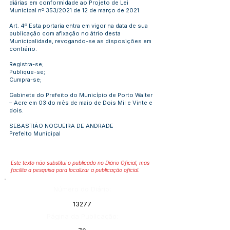
diárias em conformidade ao Projeto de Lei
Municipal nº 353/2021 de 12 de março de 2021.
Art. 4º Esta portaria entra em vigor na data de sua
publicação com afixação no átrio desta
Municipalidade, revogando-se as disposições em
contrário.
Registra-se;
Publique-se;
Cumpra-se;
Gabinete do Prefeito do Município de Porto Walter
– Acre em 03 do mês de maio de Dois Mil e Vinte e
dois.
SEBASTIÃO NOGUEIRA DE ANDRADE
Prefeito Municipal
Este texto não substitui o publicado no Diário Oficial, mas
facilita a pesquisa para localizar a publicação oficial.
Número do Diário:
13277
Página da Publicação: