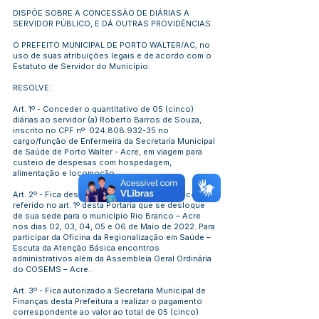
DISPÕE SOBRE A CONCESSÃO DE DIÁRIAS A
SERVIDOR PÚBLICO, E DÁ OUTRAS PROVIDÊNCIAS.
O PREFEITO MUNICIPAL DE PORTO WALTER/AC, no
uso de suas atribuições legais e de acordo com o
Estatuto de Servidor do Município:
RESOLVE:
Art. 1º - Conceder o quantitativo de 05 (cinco)
diárias ao servidor (a) Roberto Barros de Souza,
inscrito no CPF nº:
024.808.932-35
no
cargo/função de Enfermeira da Secretaria Municipal
de Saúde de Porto Walter - Acre, em viagem para
custeio de despesas com hospedagem,
alimentação e locomoção.
Art. 2º - Fica designado ao servidor (a) público, do
referido no art. 1º desta Portaria que se desloque
de sua sede para o município Rio Branco – Acre
nos dias 02, 03, 04, 05 e 06 de Maio de 2022. Para
participar da Oficina da Regionalização em Saúde –
Escuta da Atenção Básica encontros
administrativos além da Assembleia Geral Ordinária
do COSEMS – Acre.
Art. 3º - Fica autorizado a Secretaria Municipal de
Finanças desta Prefeitura a realizar o pagamento
correspondente ao valor ao total de 05 (cinco)