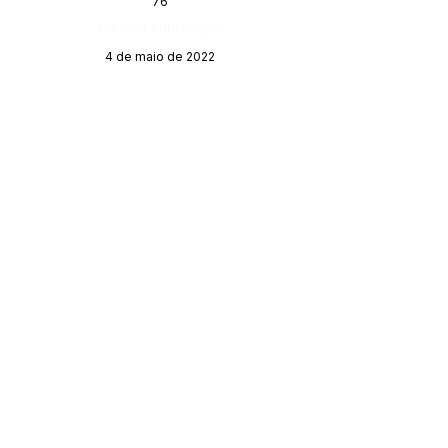
76
Data da Publicação:
4 de maio de 2022
Órgão:
Gabinete do Prefeito
SERVIÇO DE ATENDIMENTO AO 
CIDADÃO (SIC) E OUVIDORIA
Prefeitura de Porto Walter - Estado do 
Acre
CNPJ 
63.603.625/0001-68
💻Acesso online: 
SIC 
| 
Fale Conosco
 | 