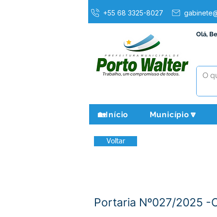
+55 68 3325-8027
gabinete@
Olá, B
🏡Início
Município🔽
Voltar
Portaria Nº027/2025 