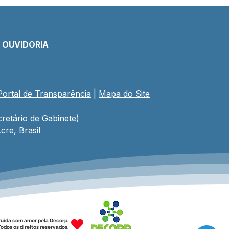
E OUVIDORIA
Portal de Transparência
 | 
Mapa do Site
retário de Gabinete)
cre, Brasil
ruída com amor pela Decorp.
odos os direitos reservados.