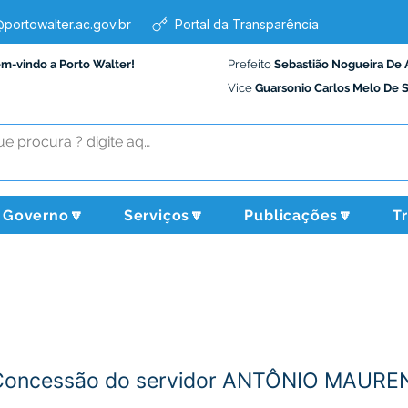
portowalter.ac.gov.br
Portal da Transparência
em-vindo a Porto Walter!
Prefeito
Sebastião Nogueira De 
Vice
Guarsonio Carlos Melo De 
Governo🔽
Serviços🔽
Publicações🔽
T
-Concessão do servidor ANTÔNIO MAUR