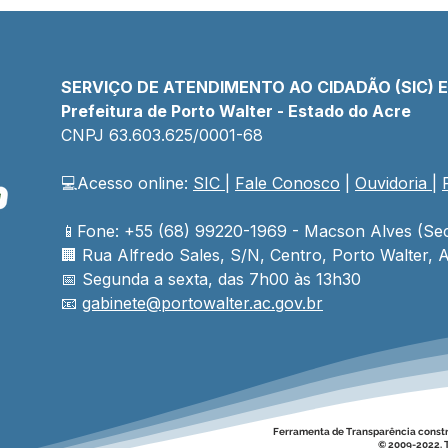
SERVIÇO DE ATENDIMENTO AO CIDADÃO (SIC) 
Prefeitura de Porto Walter - Estado do Acre
CNPJ 
63.603.625/0001-68
💻Acesso online: 
SIC 
| 
Fale Conosco
 | 
Ouvidoria
| 
📱Fone: +55 (68) 99220-1969 - Macson Alves (Sec
🏢 
Rua Alfredo Sales, S/N, Centro, Porto Walter, A
📅 Segunda a sexta, das 7h00 às 13h30
📧 
gabinete@
portowalter
.ac.gov.br
Ferramenta de Transparência const
© 2009-2022. T